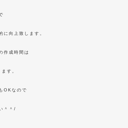
で
的に向上致します。
の作成時間は
ります。
もOKなので
い＾＾/