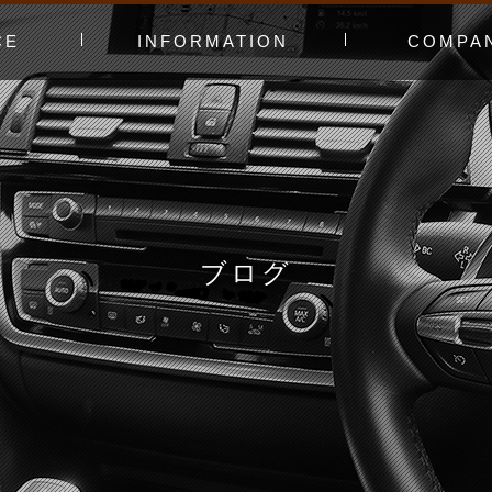
CE
INFORMATION
COMPA
み〜
ャー
t（工賃表）
RLD STADIUM
！よくある質問
ginners DAY
ィオ
カースタってどんなお店？
あえてやっていないこと
会社概要
スタッフ紹介
アクセスマッ
お問い合わせ
ブログ