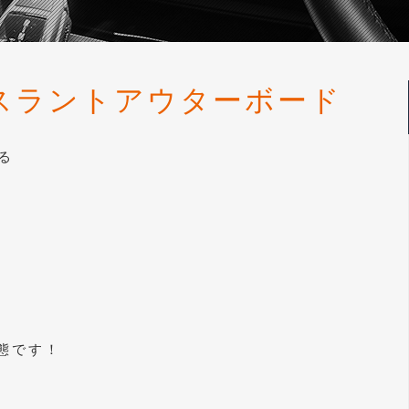
スラントアウターボード
る
。
態です！