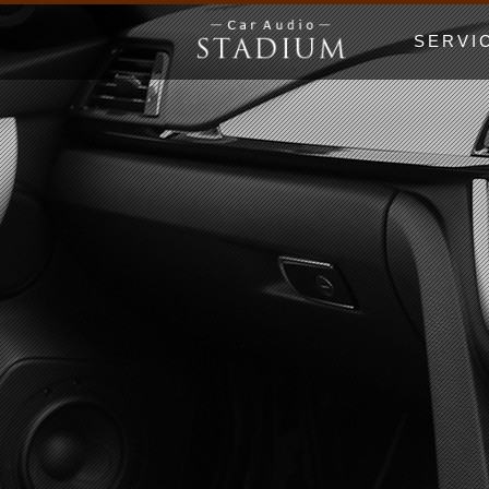
SERVI
ドア制振〜極
エンクロージ
Price Lis
MUSIC WO
漫画でわかる
初心者の日 Be
ホームオーデ