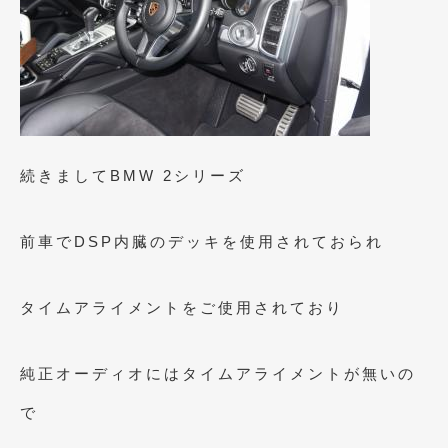
2019年4月
(6)
2019年3月
(1)
2019年2月
(6)
2019年1月
(5)
続きましてBMW 2シリーズ
2018年12月
(3)
2018年11月
(3)
前車でDSP内臓のデッキを使用されておられ
2018年10月
(4)
2018年9月
(8)
タイムアライメントをご使用されており
2018年8月
(6)
純正オーディオにはタイムアライメントが無いの
2018年7月
(2)
で
2018年6月
(7)