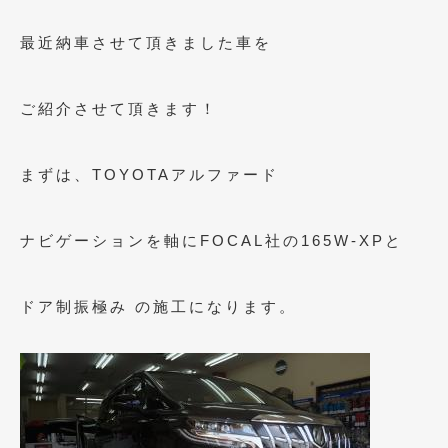
2012年6月
(6)
最近納車させて頂きました車を
2012年5月
(10)
2012年4月
(15)
ご紹介させて頂きます！
2012年3月
(7)
2012年2月
(11)
まずは、TOYOTAアルファード
2012年1月
(23)
ナビゲーションを軸にFOCAL社の165W-XPと
2011年12月
(20)
2011年11月
(12)
ドア制振極み の施工になります。
2011年10月
(11)
2011年9月
(12)
2011年8月
(14)
2011年7月
(23)