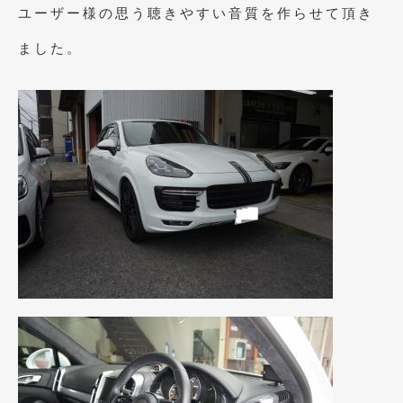
2020年4月
(4)
ユーザー様の思う聴きやすい音質を作らせて頂き
2020年3月
(4)
ました。
2020年2月
(12)
2020年1月
(6)
2019年12月
(8)
2019年11月
(12)
2019年10月
(7)
2019年9月
(12)
2019年8月
(10)
2019年7月
(17)
2019年6月
(16)
2019年5月
(21)