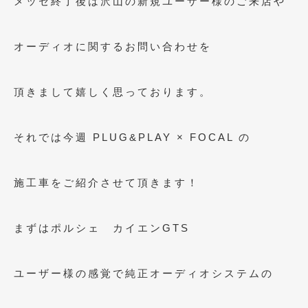
メッセ終了後は沢山の新規ユーザー様のご来店や
2023年10月
(2)
2023年9月
(1)
オーディオに関するお問い合わせを
2023年8月
(2)
2023年4月
(1)
頂きまして嬉しく思っております。
2022年12月
(1)
それでは今週 PLUG&PLAY × FOCAL の
2022年10月
(2)
2022年8月
(1)
施工車をご紹介させて頂きます！
2022年4月
(2)
2022年1月
(3)
まずはポルシェ カイエンGTS
2021年12月
(2)
ユーザー様の感覚で純正オーディオシステムの
2021年8月
(2)
2021年7月
(7)