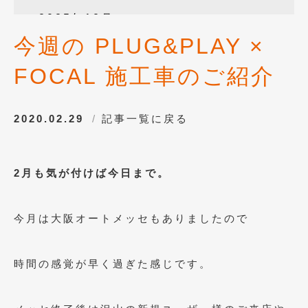
2025年12月
(3)
今週の PLUG&PLAY ×
2025年10月
(1)
FOCAL 施工車のご紹介
2025年8月
(2)
2024年12月
(1)
2020.02.29
記事一覧に戻る
2024年8月
(1)
2024年7月
(1)
2月も気が付けば今日まで。
2024年6月
(1)
2024年4月
(1)
今月は大阪オートメッセもありましたので
2024年1月
(1)
2023年12月
(2)
時間の感覚が早く過ぎた感じです。
2023年11月
(1)