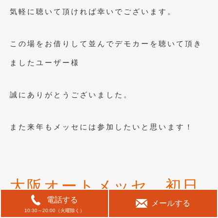
気軽に聴いて頂ければ幸いでございます。
この場をお借りして並んでデモカーを聴いて頂き
ましたユーザー様
誠にありがとうございました。
また来年もメッセには参加したいと思います！
大阪オートメッセ 初日
電話する
無事に終了です
メールする
10:30～20:00（火曜除く）