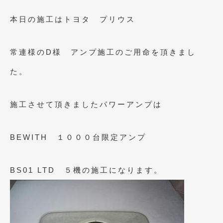
2023年11月
(1)
本日の施工はトヨタ プリウス
2023年10月
(2)
2023年9月
(1)
常連様のD様 アンプ施工のご用命を頂きまし
2023年8月
(2)
た。
2023年4月
(1)
2022年12月
(1)
施工させて頂きましたパワーアンプは
2022年10月
(2)
BEWITH １０００台限定アンプ
2022年8月
(1)
2022年4月
(2)
BS01 LTD ５機の施工になります。
2022年1月
(3)
2021年12月
(2)
2021年8月
(2)