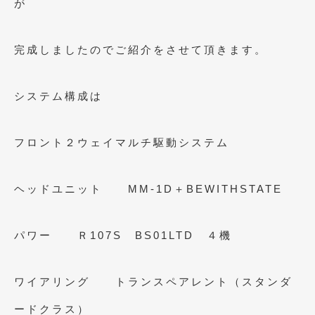
が
2012年7月
(10)
2012年6月
(6)
完成しましたのでご紹介をさせて頂きます。
2012年5月
(10)
2012年4月
(15)
システム構成は
2012年3月
(7)
フロント２ウェイマルチ駆動システム
2012年2月
(11)
2012年1月
(23)
ヘッドユニット MM-1D＋BEWITHSTATE
2011年12月
(20)
2011年11月
(12)
パワー Ｒ107S BS01LTD ４機
2011年10月
(11)
ワイアリング トランスペアレント（スタンダ
2011年9月
(12)
ードクラス）
2011年8月
(14)