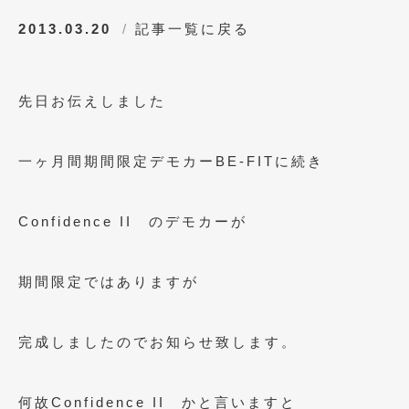
2019年5月
(21)
2013.03.20
記事一覧に戻る
2019年4月
(6)
2019年3月
(1)
先日お伝えしました
2019年2月
(6)
一ヶ月間期間限定デモカーBE-FITに続き
2019年1月
(5)
2018年12月
(3)
Confidence II のデモカーが
2018年11月
(3)
2018年10月
(4)
期間限定ではありますが
2018年9月
(8)
完成しましたのでお知らせ致します。
2018年8月
(6)
2018年7月
(2)
何故Confidence II かと言いますと