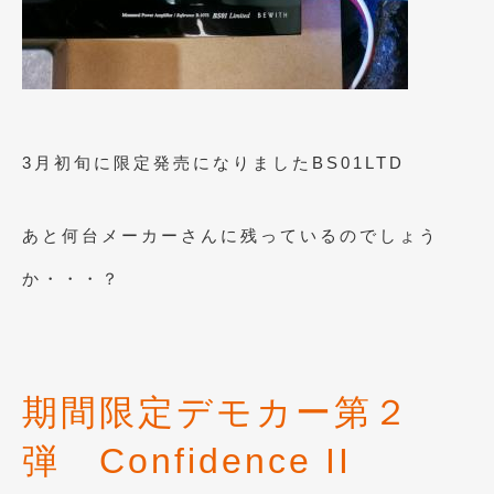
2020年5月
(4)
2020年4月
(4)
2020年3月
(4)
2020年2月
(12)
3月初旬に限定発売になりましたBS01LTD
2020年1月
(6)
2019年12月
(8)
あと何台メーカーさんに残っているのでしょう
2019年11月
(12)
か・・・？
2019年10月
(7)
2019年9月
(12)
2019年8月
(10)
期間限定デモカー第２
2019年7月
(17)
弾 Confidence II
2019年6月
(16)