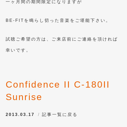
一ヶ月間の期間限定になりますが
2010年8月
(11)
2010年7月
(5)
BE-FITを鳴らし切った音楽をご堪能下さい。
2010年6月
(5)
2010年5月
(12)
試聴ご希望の方は、ご来店前にご連絡を頂ければ
2010年4月
(3)
幸いです。
2010年3月
(2)
2010年2月
(6)
2010年1月
(12)
Confidence II C-180II
2009年12月
(7)
Sunrise
2009年11月
(7)
2013.03.17
2009年10月
記事一覧に戻る
(6)
2009年9月
(5)