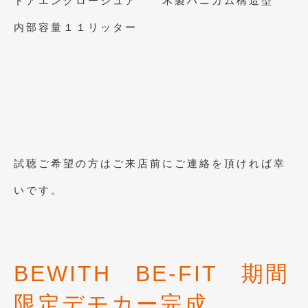
ドアエンクロージュア 木製ハニカム構造型
2014年6月
(5)
内部容量１１リッター
2014年5月
(7)
2014年4月
(4)
2014年3月
(5)
2014年2月
(6)
2014年1月
(3)
試聴ご希望の方はご来店前にご連絡を頂ければ幸
2013年12月
(6)
いです。
2013年11月
(22)
2013年10月
(7)
2013年9月
(7)
BEWITH BE-FIT 期間
2013年8月
(9)
限定デモカー完成
2013年7月
(13)