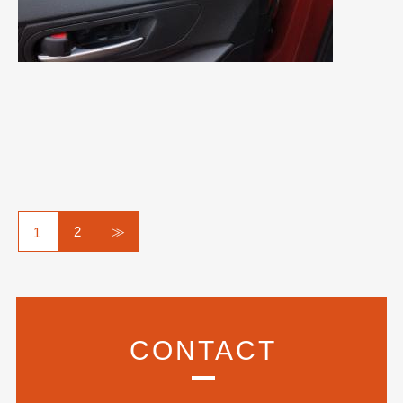
2
≫
1
CONTACT