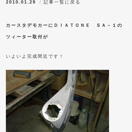
2010.01.29
記事一覧に戻る
2014年5月
(7)
2014年4月
(4)
カースタデモカーにＤＩＡＴＯＮＥ ＳＡ－１の
2014年3月
(5)
ツィーター取付が
2014年2月
(6)
2014年1月
(3)
いよいよ完成間近です！
2013年12月
(6)
2013年11月
(22)
2013年10月
(7)
2013年9月
(7)
2013年8月
(9)
2013年7月
(13)
2013年6月
(11)