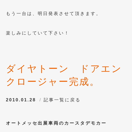
2011年6月
(12)
もう一台は、明日発表させて頂きます。
2011年5月
(6)
2011年4月
(9)
楽しみにしていて下さい！
2011年3月
(10)
2011年2月
(8)
ダイヤトーン ドアエン
2011年1月
(13)
2010年12月
(15)
クロージャー完成。
2010年11月
(25)
2010.01.28
記事一覧に戻る
2010年10月
(9)
2010年9月
(3)
オートメッセ出展車両のカースタデモカー
2010年8月
(11)