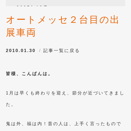
2025年12月
(3)
オートメッセ２台目の出
2025年10月
(1)
展車両
2025年8月
(2)
2024年12月
(1)
2010.01.30
記事一覧に戻る
2024年8月
(1)
2024年7月
(1)
皆様、こんばんは。
2024年6月
(1)
2024年4月
(1)
1月は早くも終わりを迎え、節分が近づいてきまし
2024年1月
(1)
た。
2023年12月
(2)
2023年11月
(1)
鬼は外、福は内！昔の人は、上手く言ったもので