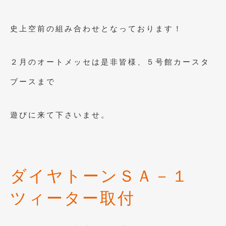
2015年4月
(5)
史上空前の組み合わせとなっております！
2015年3月
(3)
2015年2月
(8)
２月のオートメッセは是非皆様、５号館カースタ
2015年1月
(11)
ブースまで
2014年12月
(4)
2014年11月
(4)
遊びに来て下さいませ。
2014年10月
(4)
2014年9月
(6)
ダイヤトーンＳＡ－１
2014年8月
(13)
2014年7月
(4)
ツィーター取付
2014年6月
(5)