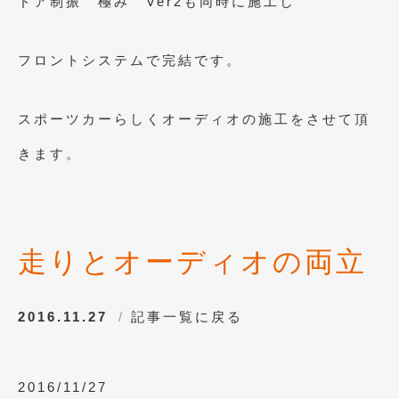
ドア制振 極み Ver2も同時に施工し
2016年4月
(4)
2016年3月
(2)
フロントシステムで完結です。
2016年2月
(6)
2016年1月
(4)
スポーツカーらしくオーディオの施工をさせて頂
2015年12月
(2)
きます。
2015年11月
(5)
2015年10月
(7)
2015年9月
(4)
走りとオーディオの両立
2015年8月
(3)
2016.11.27
記事一覧に戻る
2015年7月
(5)
2015年6月
(13)
2016/11/27
2015年5月
(2)