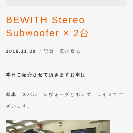
2025年12月
(3)
BEWITH Stereo
2025年10月
(1)
Subwoofer × 2台
2025年8月
(2)
2024年12月
(1)
2016.11.30
記事一覧に戻る
2024年8月
(1)
2024年7月
(1)
本日ご紹介させて頂きますお車は
2024年6月
(1)
2024年4月
(1)
新車 スバル レヴォーグとホンダ ライフでご
2024年1月
(1)
ざいます。
2023年12月
(2)
2023年11月
(1)