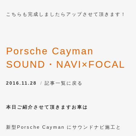
2019年4月
(6)
こちらも完成しましたらアップさせて頂きます！
2019年3月
(1)
2019年2月
(6)
2019年1月
(5)
Porsche Cayman
2018年12月
(3)
SOUND・NAVI×FOCAL
2018年11月
(3)
2018年10月
(4)
2016.11.28
記事一覧に戻る
2018年9月
(8)
2018年8月
(6)
本日ご紹介させて頂きますお車は
2018年7月
(2)
新型Porsche Cayman にサウンドナビ施工と
2018年6月
(7)