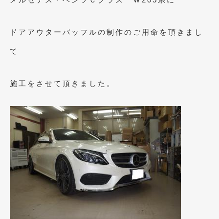
2011年6月
(12)
ドアアウターバッフルの制作のご用命を頂きまし
2011年5月
(6)
て
2011年4月
(9)
2011年3月
(10)
施工をさせて頂きました。
2011年2月
(8)
2011年1月
(13)
2010年12月
(15)
2010年11月
(25)
2010年10月
(9)
2010年9月
(3)
2010年8月
(11)