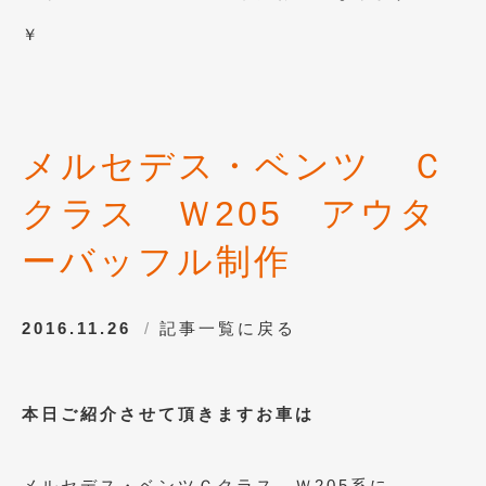
2012年6月
(6)
￥
2012年5月
(10)
2012年4月
(15)
2012年3月
(7)
メルセデス・ベンツ Ｃ
2012年2月
(11)
クラス Ｗ205 アウタ
2012年1月
(23)
ーバッフル制作
2011年12月
(20)
2011年11月
(12)
2016.11.26
記事一覧に戻る
2011年10月
(11)
2011年9月
(12)
本日ご紹介させて頂きますお車は
2011年8月
(14)
2011年7月
(23)
メルセデス・ベンツＣクラス Ｗ205系に