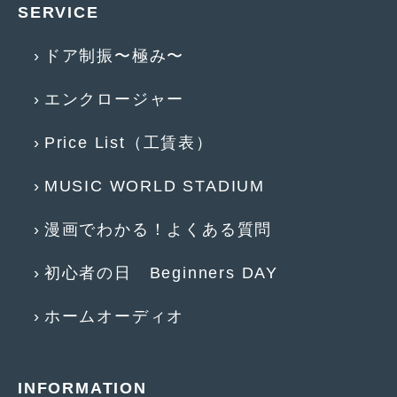
2014年6月
(5)
SERVICE
2014年5月
(7)
ドア制振〜極み〜
2014年4月
(4)
エンクロージャー
2014年3月
(5)
Price List（工賃表）
2014年2月
(6)
2014年1月
(3)
MUSIC WORLD STADIUM
2013年12月
(6)
漫画でわかる！よくある質問
2013年11月
(22)
初心者の日 Beginners DAY
2013年10月
(7)
ホームオーディオ
2013年9月
(7)
2013年8月
(9)
INFORMATION
2013年7月
(13)