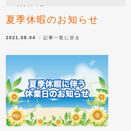
2026年1月
(4)
夏季休暇のお知らせ
2025年12月
(3)
2025年10月
(1)
2021.08.04
記事一覧に戻る
2025年8月
(2)
2024年12月
(1)
2024年8月
(1)
2024年7月
(1)
2024年6月
(1)
2024年4月
(1)
2024年1月
(1)
2023年12月
(2)