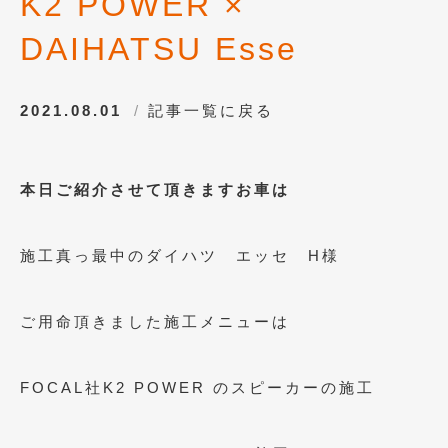
K2 POWER ×
2021年7月
(7)
DAIHATSU Esse
2021年4月
(1)
2021年3月
(1)
2021.08.01
記事一覧に戻る
2021年1月
(2)
2020年12月
(2)
本日ご紹介させて頂きますお車は
2020年11月
(2)
施工真っ最中のダイハツ エッセ H様
2020年10月
(1)
2020年9月
(3)
ご用命頂きました施工メニューは
2020年8月
(4)
2020年7月
(3)
FOCAL社K2 POWER のスピーカーの施工
2020年6月
(2)