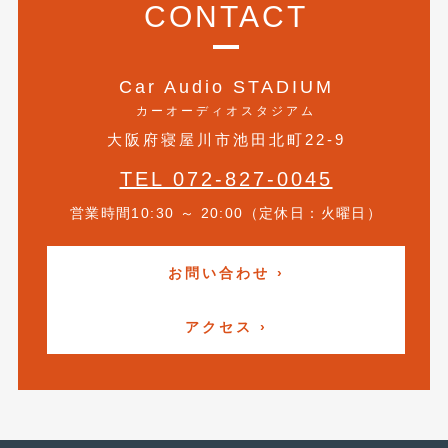
CONTACT
2016年5月
(1)
2016年4月
(4)
Car Audio STADIUM
2016年3月
(2)
カーオーディオスタジアム
2016年2月
(6)
大阪府寝屋川市池田北町22-9
2016年1月
(4)
TEL 072-827-0045
2015年12月
(2)
営業時間10:30 ～ 20:00（定休日：火曜日）
2015年11月
(5)
お問い合わせ ›
2015年10月
(7)
2015年9月
(4)
アクセス ›
2015年8月
(3)
2015年7月
(5)
2015年6月
(13)