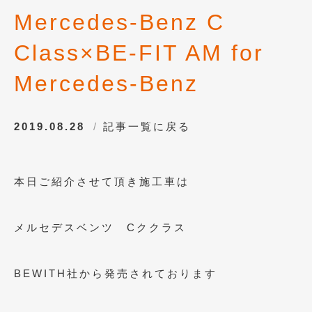
Mercedes-Benz C
2021年4月
(1)
Class×BE-FIT AM for
2021年3月
(1)
2021年1月
(2)
Mercedes-Benz
2020年12月
(2)
2019.08.28
記事一覧に戻る
2020年11月
(2)
2020年10月
(1)
本日ご紹介させて頂き施工車は
2020年9月
(3)
2020年8月
(4)
メルセデスベンツ Cククラス
2020年7月
(3)
2020年6月
(2)
BEWITH社から発売されております
2020年5月
(4)