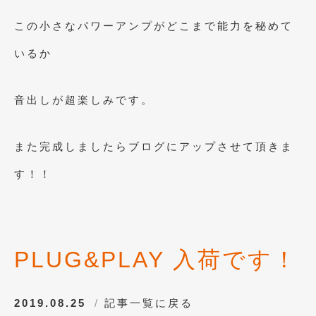
2013年5月
(8)
この小さなパワーアンプがどこまで能力を秘めて
2013年4月
(14)
いるか
2013年3月
(9)
音出しが超楽しみです。
2013年2月
(15)
2013年1月
(17)
また完成しましたらブログにアップさせて頂きま
2012年12月
(19)
す！！
2012年11月
(21)
2012年10月
(23)
2012年9月
(25)
PLUG&PLAY 入荷です！
2012年8月
(23)
2012年7月
(10)
2019.08.25
記事一覧に戻る