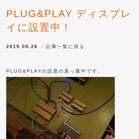
2016年4月
(4)
PLUG&PLAY ディスプレ
2016年3月
(2)
イに設置中！
2016年2月
(6)
2016年1月
(4)
2019.08.26
記事一覧に戻る
2015年12月
(2)
2015年11月
(5)
PLUG&PLAYの設置の真っ最中です。
2015年10月
(7)
2015年9月
(4)
2015年8月
(3)
2015年7月
(5)
2015年6月
(13)
2015年5月
(2)