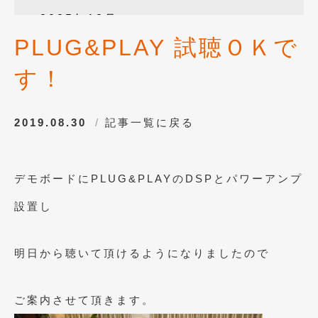
2025年12月
(3)
PLUG&PLAY 試聴ＯＫで
2025年10月
(1)
す！
2025年8月
(2)
2024年12月
(1)
2019.08.30
記事一覧に戻る
2024年8月
(1)
2024年7月
(1)
デモボードにPLUG&PLAYのDSPとパワーアンプ
2024年6月
(1)
設置し
2024年4月
(1)
2024年1月
(1)
明日から聴いて頂けるようになりましたので
2023年12月
(2)
2023年11月
(1)
ご案内させて頂きます。