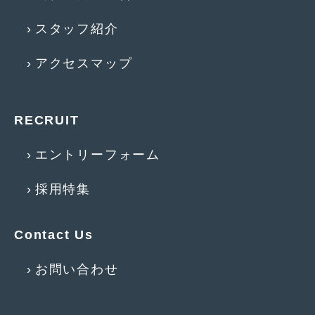
2016年4月
(4)
スタッフ紹介
2016年3月
(2)
アクセスマップ
2016年2月
(6)
2016年1月
(4)
2015年12月
(2)
RECRUIT
2015年11月
(5)
エントリーフォーム
2015年10月
(7)
採用特集
2015年9月
(4)
2015年8月
(3)
Contact Us
2015年7月
(5)
お問い合わせ
2015年6月
(13)
2015年5月
(2)