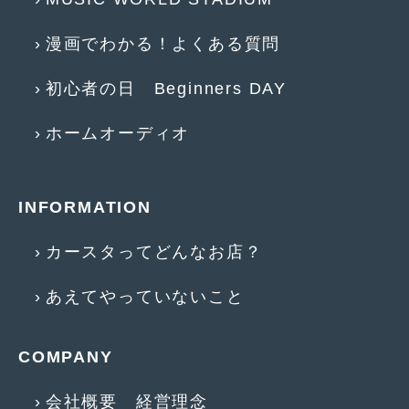
2017年4月
(1)
漫画でわかる！よくある質問
2017年3月
(2)
初心者の日 Beginners DAY
2017年2月
(5)
ホームオーディオ
2017年1月
(12)
2016年12月
(13)
2016年11月
(10)
INFORMATION
2016年10月
(3)
カースタってどんなお店？
2016年9月
(5)
あえてやっていないこと
2016年8月
(4)
2016年7月
(5)
COMPANY
2016年5月
(1)
会社概要 経営理念