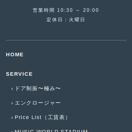
2018年4月
(2)
営業時間 10:30 ～ 20:00
2018年3月
(4)
定休日：火曜日
2018年2月
(8)
2018年1月
(3)
2017年12月
(5)
HOME
2017年11月
(4)
2017年10月
(5)
SERVICE
2017年9月
(5)
ドア制振〜極み〜
2017年8月
(6)
エンクロージャー
2017年7月
(2)
Price List（工賃表）
2017年6月
(4)
2017年5月
(5)
MUSIC WORLD STADIUM