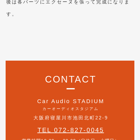
後は各パーツにエクセーヌを張って完成になりま
2020年4月
(4)
す。
2020年3月
(4)
2020年2月
(12)
2020年1月
(6)
2019年12月
(8)
2019年11月
(12)
2019年10月
(7)
CONTACT
2019年9月
(12)
2019年8月
(10)
Car Audio STADIUM
カーオーディオスタジアム
2019年7月
(17)
大阪府寝屋川市池田北町22-9
2019年6月
(16)
TEL 072-827-0045
2019年5月
(21)