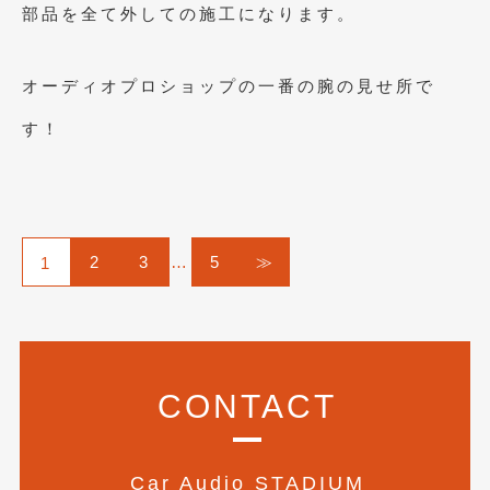
部品を全て外しての施工になります。
2011年7月
(23)
2011年6月
(12)
オーディオプロショップの一番の腕の見せ所で
2011年5月
(6)
す！
2011年4月
(9)
2011年3月
(10)
2011年2月
(8)
2
3
…
5
≫
1
2011年1月
(13)
2010年12月
(15)
2010年11月
(25)
CONTACT
2010年10月
(9)
2010年9月
(3)
Car Audio STADIUM