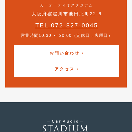
2010年8月
(11)
カーオーディオスタジアム
大阪府寝屋川市池田北町22-9
2010年7月
(5)
TEL 072-827-0045
2010年6月
(5)
営業時間10:30 ～ 20:00（定休日：火曜日）
2010年5月
(12)
2010年4月
(3)
お問い合わせ ›
2010年3月
(2)
アクセス ›
2010年2月
(6)
2010年1月
(12)
2009年12月
(7)
2009年11月
(7)
2009年10月
(6)
2009年9月
(5)