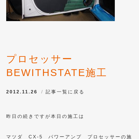
2016年5月
(1)
2016年4月
(4)
2016年3月
(2)
2016年2月
(6)
2016年1月
(4)
プロセッサー
2015年12月
(2)
BEWITHSTATE施工
2015年11月
(5)
2015年10月
(7)
2012.11.26
記事一覧に戻る
2015年9月
(4)
2015年8月
(3)
昨日の続きですが本日の施工は
2015年7月
(5)
2015年6月
(13)
マツダ CX-5 パワーアンプ プロセッサーの施