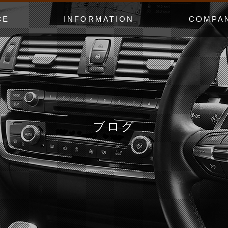
CE
INFORMATION
COMPA
み〜
ャー
t（工賃表）
RLD STADIUM
！よくある質問
ginners DAY
ィオ
カースタってどんなお店？
あえてやっていないこと
会社概要
スタッフ紹介
アクセスマッ
お問い合わせ
ブログ