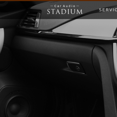
SERVI
ドア制振〜極
エンクロージ
Price Lis
MUSIC WO
漫画でわかる
初心者の日 Be
ホームオーデ