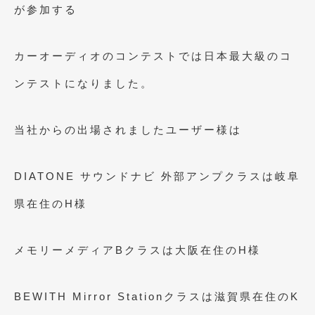
2023年10月
(2)
が参加する
2023年9月
(1)
カーオーディオのコンテストでは日本最大級のコ
2023年8月
(2)
ンテストになりました。
2023年4月
(1)
2022年12月
(1)
当社からの出場されましたユーザー様は
2022年10月
(2)
2022年8月
(1)
DIATONE サウンドナビ 外部アンプクラスは岐阜
2022年4月
(2)
県在住のH様
2022年1月
(3)
メモリーメディアBクラスは大阪在住のH様
2021年12月
(2)
2021年8月
(2)
BEWITH Mirror Stationクラスは滋賀県在住のK
2021年7月
(7)