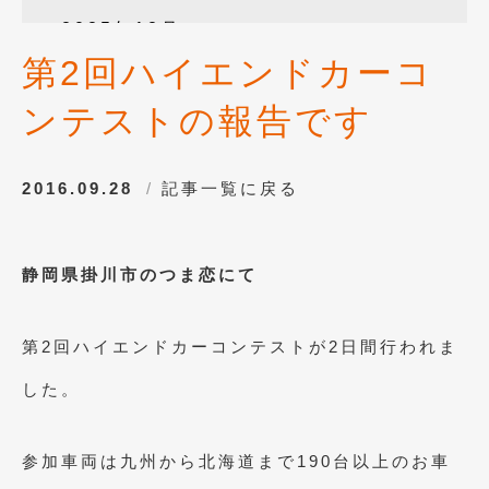
2025年12月
(3)
第2回ハイエンドカーコ
2025年10月
(1)
ンテストの報告です
2025年8月
(2)
2024年12月
(1)
2016.09.28
記事一覧に戻る
2024年8月
(1)
2024年7月
(1)
静岡県掛川市のつま恋にて
2024年6月
(1)
2024年4月
(1)
第2回ハイエンドカーコンテストが2日間行われま
2024年1月
(1)
した。
2023年12月
(2)
2023年11月
(1)
参加車両は九州から北海道まで190台以上のお車