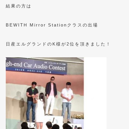
結果の方は
2015年4月
(5)
2015年3月
(3)
BEWITH Mirror Stationクラスの出場
2015年2月
(8)
2015年1月
(11)
日産エルグランドのK様が2位を頂きました！
2014年12月
(4)
2014年11月
(4)
2014年10月
(4)
2014年9月
(6)
2014年8月
(13)
2014年7月
(4)
2014年6月
(5)