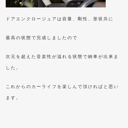
2013年5月
(8)
ドアエンクロージュアは容量、剛性、形状共に
2013年4月
(14)
2013年3月
(9)
最高の状態で完成しましたので
2013年2月
(15)
2013年1月
(17)
次元を超えた音楽性が溢れる状態で納車が出来ま
2012年12月
(19)
した。
2012年11月
(21)
これからのカーライフを楽しんで頂ければと思い
2012年10月
(23)
ます。
2012年9月
(25)
2012年8月
(23)
2012年7月
(10)