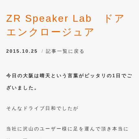
2017年4月
(1)
ZR Speaker Lab ドア
2017年3月
(2)
エンクロージュア
2017年2月
(5)
2017年1月
(12)
2015.10.25
記事一覧に戻る
2016年12月
(13)
2016年11月
(10)
今日の大阪は晴天という言葉がピッタリの1日でご
2016年10月
(3)
ざいました。
2016年9月
(5)
2016年8月
(4)
そんなドライブ日和でしたが
2016年7月
(5)
当社に沢山のユーザー様に足を運んで頂き本当に
2016年5月
(1)