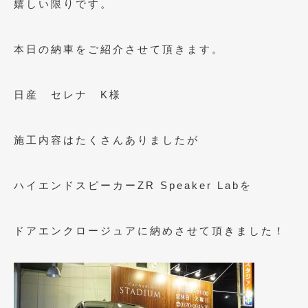
嬉しい限りです。
2016年4月
(4)
2016年3月
(2)
本日の納車をご紹介させて頂きます。
2016年2月
(6)
2016年1月
(4)
日産 セレナ K様
2015年12月
(2)
施工内容はたくさんありましたが
2015年11月
(5)
2015年10月
(7)
ハイエンドスピーカーZR Speaker Labを
2015年9月
(4)
2015年8月
(3)
ドアエンクロージュアに納めさせて頂きました！
2015年7月
(5)
2015年6月
(13)
2015年5月
(2)