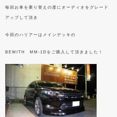
2020年4月
(4)
毎回お車を乗り替えの度にオーディオをグレード
2020年3月
(4)
アップして頂き
2020年2月
(12)
2020年1月
(6)
今回のハリアーはメインデッキの
2019年12月
(8)
BEWITH MM-1Dをご購入して頂きました！
2019年11月
(12)
2019年10月
(7)
2019年9月
(12)
2019年8月
(10)
2019年7月
(17)
2019年6月
(16)
2019年5月
(21)