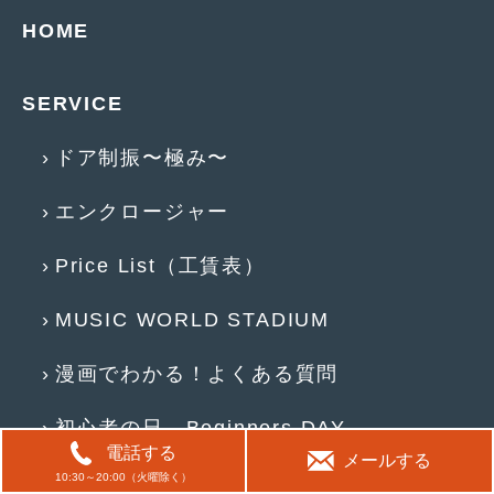
HOME
SERVICE
ドア制振〜極み〜
エンクロージャー
Price List（工賃表）
MUSIC WORLD STADIUM
漫画でわかる！よくある質問
初心者の日 Beginners DAY
電話する
メールする
10:30～20:00（火曜除く）
ホームオーディオ