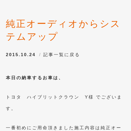
2012年6月
(6)
2012年5月
(10)
純正オーディオからシス
2012年4月
(15)
テムアップ
2012年3月
(7)
2012年2月
(11)
2015.10.24
記事一覧に戻る
2012年1月
(23)
2011年12月
(20)
本日の納車するお車は、
2011年11月
(12)
2011年10月
(11)
トヨタ ハイブリットクラウン Y様 でございま
2011年9月
(12)
す。
2011年8月
(14)
一番初めにご用命頂きました施工内容は純正オー
2011年7月
(23)