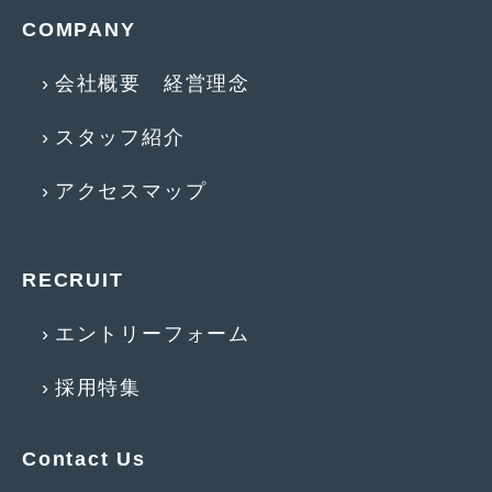
2018年4月
(2)
COMPANY
2018年3月
(4)
会社概要 経営理念
2018年2月
(8)
スタッフ紹介
2018年1月
(3)
2017年12月
(5)
アクセスマップ
2017年11月
(4)
2017年10月
(5)
RECRUIT
2017年9月
(5)
エントリーフォーム
2017年8月
(6)
採用特集
2017年7月
(2)
2017年6月
(4)
Contact Us
2017年5月
(5)