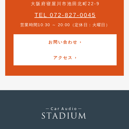
大阪府寝屋川市池田北町22-9
2021年4月
(1)
TEL 072-827-0045
2021年3月
(1)
営業時間10:30 ～ 20:00（定休日：火曜日）
2021年1月
(2)
2020年12月
(2)
お問い合わせ ›
2020年11月
(2)
アクセス ›
2020年10月
(1)
2020年9月
(3)
2020年8月
(4)
2020年7月
(3)
2020年6月
(2)
2020年5月
(4)