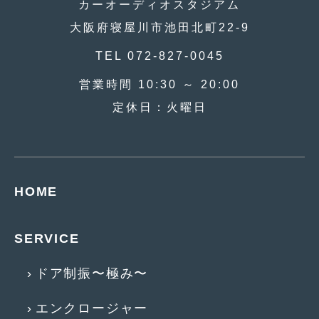
カーオーディオスタジアム
2020年4月
(4)
大阪府寝屋川市池田北町22-9
2020年3月
(4)
TEL 072-827-0045
2020年2月
(12)
営業時間 10:30 ～ 20:00
2020年1月
(6)
定休日：火曜日
2019年12月
(8)
2019年11月
(12)
2019年10月
(7)
HOME
2019年9月
(12)
2019年8月
(10)
SERVICE
2019年7月
(17)
ドア制振〜極み〜
2019年6月
(16)
エンクロージャー
2019年5月
(21)