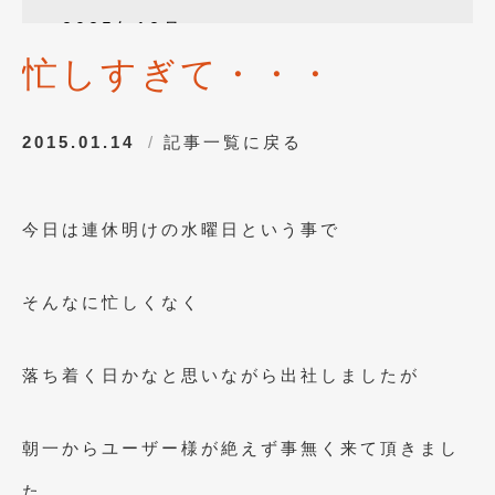
2025年12月
(3)
忙しすぎて・・・
2025年10月
(1)
2025年8月
(2)
2015.01.14
記事一覧に戻る
2024年12月
(1)
2024年8月
(1)
今日は連休明けの水曜日という事で
2024年7月
(1)
2024年6月
(1)
そんなに忙しくなく
2024年4月
(1)
2024年1月
(1)
落ち着く日かなと思いながら出社しましたが
2023年12月
(2)
朝一からユーザー様が絶えず事無く来て頂きまし
2023年11月
(1)
た。