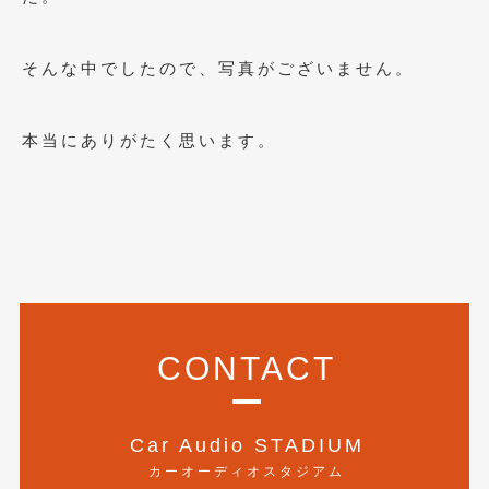
2023年10月
(2)
2023年9月
(1)
そんな中でしたので、写真がございません。
2023年8月
(2)
2023年4月
(1)
本当にありがたく思います。
2022年12月
(1)
2022年10月
(2)
2022年8月
(1)
2022年4月
(2)
2022年1月
(3)
CONTACT
2021年12月
(2)
2021年8月
(2)
Car Audio STADIUM
カーオーディオスタジアム
2021年7月
(7)