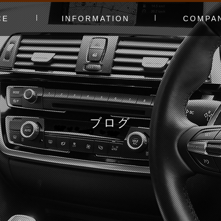
CE
INFORMATION
COMPA
み〜
ャー
t（工賃表）
RLD STADIUM
！よくある質問
ginners DAY
ィオ
カースタってどんなお店？
あえてやっていないこと
会社概要
スタッフ紹介
アクセスマッ
お問い合わせ
ブログ