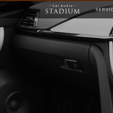
SERVI
ドア制振〜極
エンクロージ
Price Lis
MUSIC WO
漫画でわかる
初心者の日 Be
ホームオーデ