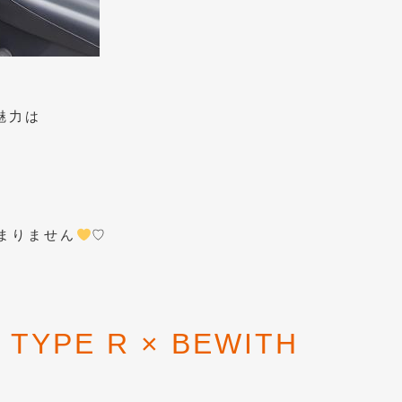
の魅力は
まりません
♡
 TYPE R × BEWITH
M