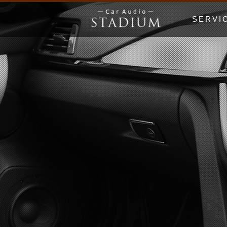
SERVI
ドア制振〜極
エンクロージ
Price Lis
MUSIC WO
漫画でわかる
初心者の日 Be
ホームオーデ