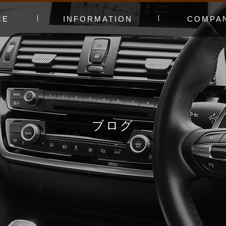
CE
INFORMATION
COMPA
み〜
ャー
t（工賃表）
RLD STADIUM
！よくある質問
ginners DAY
ィオ
カースタってどんなお店？
あえてやっていないこと
会社概要
スタッフ紹介
アクセスマッ
お問い合わせ
ブログ