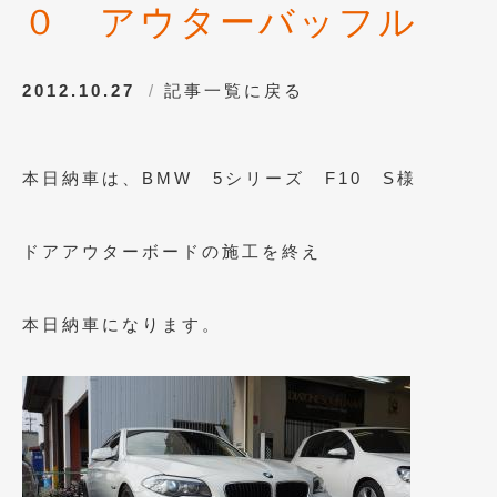
０ アウターバッフル
2013年5月
(8)
2013年4月
(14)
2012.10.27
記事一覧に戻る
2013年3月
(9)
2013年2月
(15)
本日納車は、BMW 5シリーズ F10 S様
2013年1月
(17)
ドアアウターボードの施工を終え
2012年12月
(19)
2012年11月
(21)
本日納車になります。
2012年10月
(23)
2012年9月
(25)
2012年8月
(23)
2012年7月
(10)