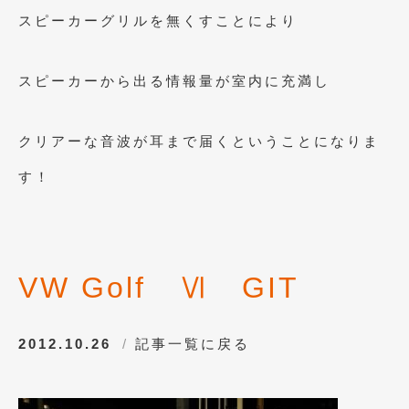
2010年7月
(5)
スピーカーグリルを無くすことにより
2010年6月
(5)
スピーカーから出る情報量が室内に充満し
2010年5月
(12)
2010年4月
(3)
クリアーな音波が耳まで届くということになりま
2010年3月
(2)
す！
2010年2月
(6)
2010年1月
(12)
2009年12月
(7)
VW Golf Ⅵ GIT
2009年11月
(7)
2009年10月
(6)
2012.10.26
記事一覧に戻る
2009年9月
(5)
2009年8月
(9)