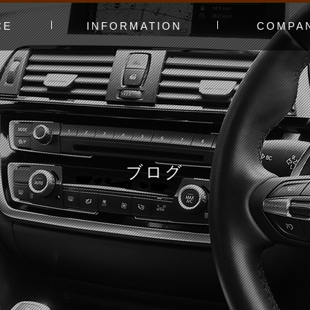
CE
INFORMATION
COMPA
み〜
ャー
t（工賃表）
RLD STADIUM
！よくある質問
ginners DAY
ィオ
カースタってどんなお店？
あえてやっていないこと
会社概要
スタッフ紹介
アクセスマッ
お問い合わせ
ブログ