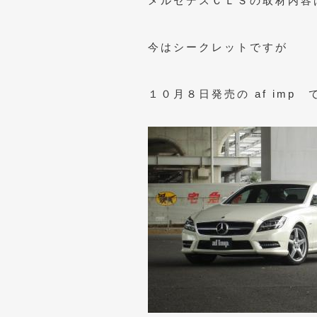
メルセデスＣＬＳの取材内容
今はシークレットですが
１０月８日発売の af imp