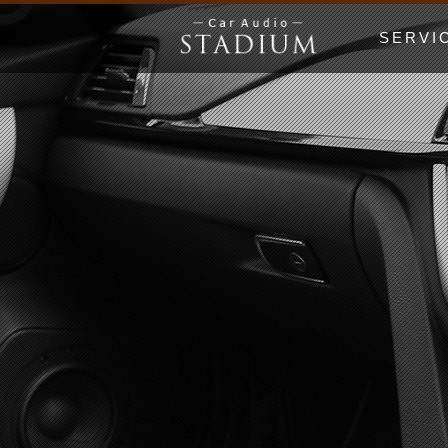
SERVI
ドア制振〜極
エンクロージ
Price Lis
MUSIC WO
漫画でわかる
初心者の日 Be
ホームオーデ