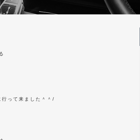
る
材に行って来ました＾＾/