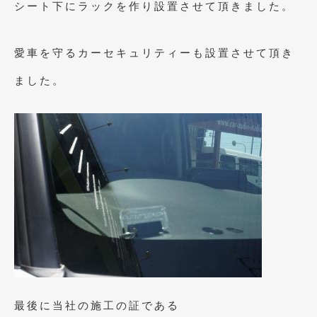
シート下にラックを作り設置させて頂きました。
2017年4月
(1)
2017年3月
(2)
愛車を守るカーセキュリティーも設置させて頂き
2017年2月
(5)
ました。
2017年1月
(12)
2016年12月
(13)
2016年11月
(10)
2016年10月
(3)
2016年9月
(5)
2016年8月
(4)
2016年7月
(5)
2016年5月
(1)
最後に当社の施工の証である