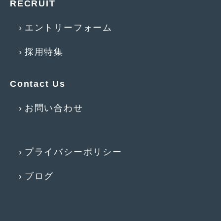
RECRUIT
2011年6月
(12)
エントリーフォーム
2011年5月
(6)
採用特集
2011年4月
(9)
2011年3月
(10)
Contact Us
2011年2月
(8)
お問い合わせ
2011年1月
(13)
2010年12月
(15)
2010年11月
(25)
プライバシーポリシー
2010年10月
(9)
ブログ
2010年9月
(3)
2010年8月
(11)