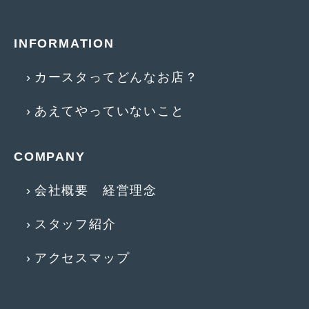
2012年6月
(6)
2012年5月
(10)
INFORMATION
2012年4月
(15)
カースタってどんなお店？
2012年3月
(7)
あえてやっていないこと
2012年2月
(11)
2012年1月
(23)
COMPANY
2011年12月
(20)
会社概要 経営理念
2011年11月
(12)
スタッフ紹介
2011年10月
(11)
2011年9月
(12)
アクセスマップ
2011年8月
(14)
2011年7月
(23)