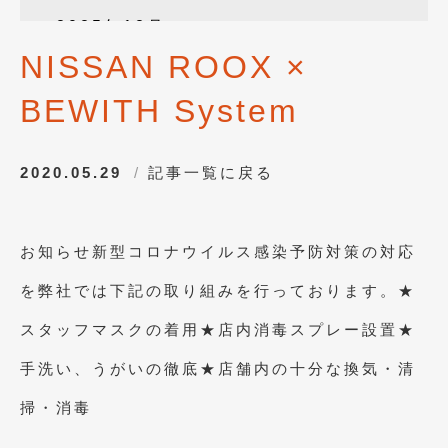
2025年12月
(3)
NISSAN ROOX ×
2025年10月
(1)
BEWITH System
2025年8月
(2)
2024年12月
(1)
2020.05.29
記事一覧に戻る
2024年8月
(1)
2024年7月
(1)
お知らせ新型コロナウイルス感染予防対策の対応
2024年6月
(1)
を弊社では下記の取り組みを行っております。★
2024年4月
(1)
スタッフマスクの着用★店内消毒スプレー設置★
2024年1月
(1)
手洗い、うがいの徹底★店舗内の十分な換気・清
2023年12月
(2)
掃・消毒
2023年11月
(1)