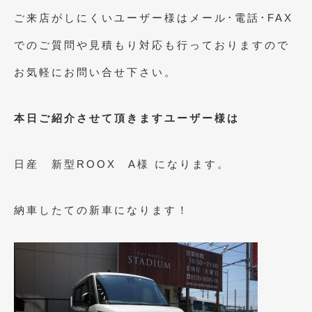
2023年10月
(2)
ご来店がしにくいユーザー様はメール･電話･FAX
2023年9月
(1)
でのご質問や見積もり対応も行っておりますので
2023年8月
(2)
お気軽にお問い合せ下さい。
2023年4月
(1)
2022年12月
(1)
本日ご紹介させて頂きますユーザー様は
2022年10月
(2)
日産 新型ROOX A様 になります。
2022年8月
(1)
2022年4月
(2)
納車したての新車になります！
2022年1月
(3)
2021年12月
(2)
2021年8月
(2)
2021年7月
(7)