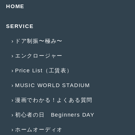
HOME
2013年5月
(8)
2013年4月
(14)
SERVICE
2013年3月
(9)
ドア制振〜極み〜
2013年2月
(15)
エンクロージャー
2013年1月
(17)
2012年12月
(19)
Price List（工賃表）
2012年11月
(21)
MUSIC WORLD STADIUM
2012年10月
(23)
漫画でわかる！よくある質問
2012年9月
(25)
初心者の日 Beginners DAY
2012年8月
(23)
2012年7月
(10)
ホームオーディオ