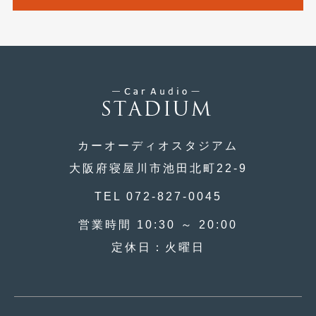
2014年5月
(7)
2014年4月
(4)
2014年3月
(5)
2014年2月
(6)
2014年1月
(3)
2013年12月
カーオーディオスタジアム
(6)
大阪府寝屋川市池田北町22-9
2013年11月
(22)
TEL 072-827-0045
2013年10月
(7)
営業時間 10:30 ～ 20:00
2013年9月
(7)
定休日：火曜日
2013年8月
(9)
2013年7月
(13)
2013年6月
(11)