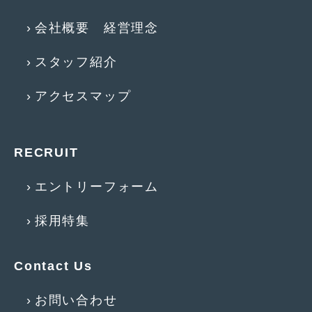
2013年5月
(8)
会社概要 経営理念
2013年4月
(14)
スタッフ紹介
2013年3月
(9)
アクセスマップ
2013年2月
(15)
2013年1月
(17)
RECRUIT
2012年12月
(19)
2012年11月
(21)
エントリーフォーム
2012年10月
(23)
採用特集
2012年9月
(25)
Contact Us
2012年8月
(23)
2012年7月
(10)
お問い合わせ