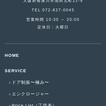
大阪府寝屋川市池田北町22-9
2015年4月
(5)
TEL 072-827-0045
2015年3月
(3)
営業時間 10:30 ～ 20:00
2015年2月
(8)
定休日：火曜日
2015年1月
(11)
2014年12月
(4)
2014年11月
(4)
HOME
2014年10月
(4)
SERVICE
2014年9月
(6)
2014年8月
(13)
ドア制振〜極み〜
2014年7月
(4)
エンクロージャー
2014年6月
(5)
Price List（工賃表）