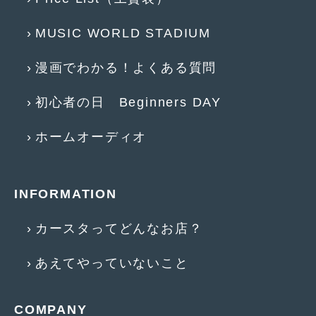
2014年5月
(7)
MUSIC WORLD STADIUM
2014年4月
(4)
2014年3月
(5)
漫画でわかる！よくある質問
2014年2月
(6)
初心者の日 Beginners DAY
2014年1月
(3)
ホームオーディオ
2013年12月
(6)
2013年11月
(22)
INFORMATION
2013年10月
(7)
カースタってどんなお店？
2013年9月
(7)
2013年8月
(9)
あえてやっていないこと
2013年7月
(13)
COMPANY
2013年6月
(11)