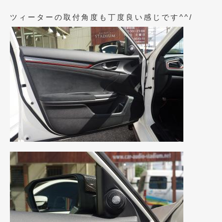
2019年4月
(6)
ツィーターの取付角度も丁度良い感じです^^/
2019年3月
(1)
2019年2月
(6)
2019年1月
(5)
2018年12月
(3)
2018年11月
(3)
2018年10月
(4)
2018年9月
(8)
2018年8月
(6)
2018年7月
(2)
2018年6月
(7)