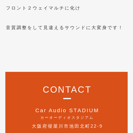
フロント２ウェイマルチに化け
2017年4月
(1)
2017年3月
(2)
音質調整をして見違えるサウンドに大変身です！
2017年2月
(5)
2017年1月
(12)
2016年12月
(13)
2016年11月
(10)
2016年10月
(3)
CONTACT
2016年9月
(5)
2016年8月
(4)
Car Audio STADIUM
2016年7月
(5)
カーオーディオスタジアム
2016年5月
(1)
大阪府寝屋川市池田北町22-9