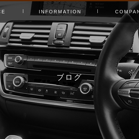
CE
INFORMATION
COMPA
み〜
ャー
t（工賃表）
RLD STADIUM
！よくある質問
ginners DAY
ィオ
カースタってどんなお店？
あえてやっていないこと
会社概要
スタッフ紹介
アクセスマッ
お問い合わせ
ブログ