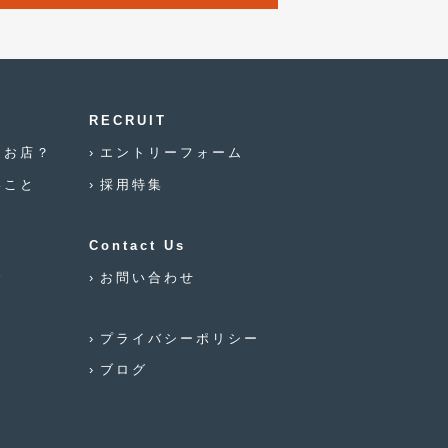
2020年6月
(2)
2020年5月
(4)
2020年4月
(4)
RECRUIT
2020年3月
(4)
なお店？
エントリーフォーム
いこと
採用特集
2020年2月
(12)
2020年1月
(6)
Contact Us
2019年12月
(8)
念
お問い合わせ
2019年11月
(12)
プライバシーポリシー
2019年10月
(7)
ブログ
2019年9月
(12)
2019年8月
(10)