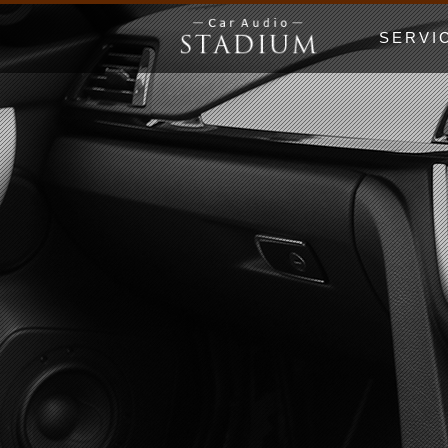
SERVI
ドア制振〜極
エンクロージ
Price Lis
MUSIC WO
漫画でわかる
初心者の日 Be
ホームオーデ