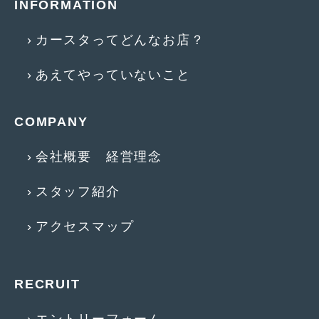
INFORMATION
2018年4月
(2)
2018年3月
(4)
カースタってどんなお店？
2018年2月
(8)
あえてやっていないこと
2018年1月
(3)
2017年12月
(5)
COMPANY
2017年11月
(4)
会社概要 経営理念
2017年10月
(5)
スタッフ紹介
2017年9月
(5)
アクセスマップ
2017年8月
(6)
2017年7月
(2)
RECRUIT
2017年6月
(4)
2017年5月
(5)
エントリーフォーム