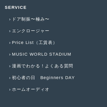
2019年4月
(6)
SERVICE
2019年3月
(1)
ドア制振〜極み〜
2019年2月
(6)
エンクロージャー
2019年1月
(5)
Price List（工賃表）
2018年12月
(3)
2018年11月
(3)
MUSIC WORLD STADIUM
2018年10月
(4)
漫画でわかる！よくある質問
2018年9月
(8)
初心者の日 Beginners DAY
2018年8月
(6)
ホームオーディオ
2018年7月
(2)
2018年6月
(7)