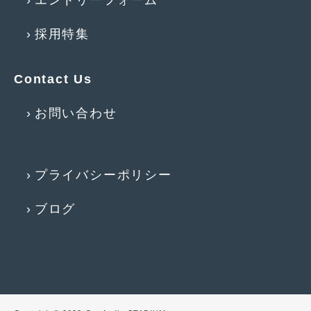
2017年4月
(1)
採用特集
2017年3月
(2)
2017年2月
(5)
Contact Us
2017年1月
(12)
お問い合わせ
2016年12月
(13)
2016年11月
(10)
プライバシーポリシー
2016年10月
(3)
ブログ
2016年9月
(5)
2016年8月
(4)
2016年7月
(5)
2016年5月
(1)