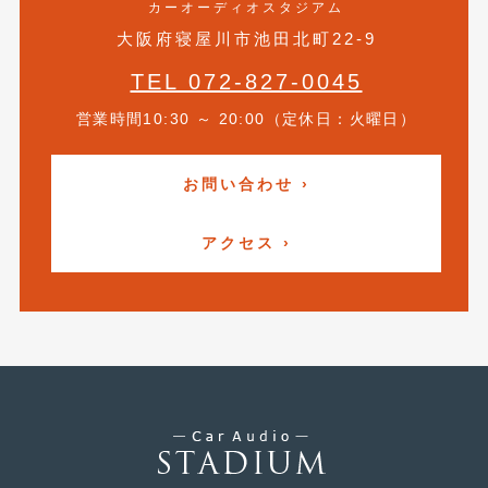
カーオーディオスタジアム
2018年4月
(2)
大阪府寝屋川市池田北町22-9
2018年3月
(4)
TEL 072-827-0045
2018年2月
(8)
営業時間10:30 ～ 20:00（定休日：火曜日）
2018年1月
(3)
2017年12月
(5)
お問い合わせ ›
2017年11月
(4)
アクセス ›
2017年10月
(5)
2017年9月
(5)
2017年8月
(6)
2017年7月
(2)
2017年6月
(4)
2017年5月
(5)