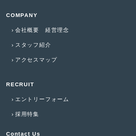
2015年4月
(5)
COMPANY
2015年3月
(3)
会社概要 経営理念
2015年2月
(8)
スタッフ紹介
2015年1月
(11)
2014年12月
(4)
アクセスマップ
2014年11月
(4)
2014年10月
(4)
RECRUIT
2014年9月
(6)
エントリーフォーム
2014年8月
(13)
採用特集
2014年7月
(4)
2014年6月
(5)
Contact Us