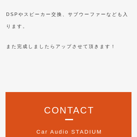
2019年4月
(6)
DSPやスピーカー交換、サブウーファーなども入
2019年3月
(1)
ります。
2019年2月
(6)
2019年1月
(5)
また完成しましたらアップさせて頂きます！
2018年12月
(3)
2018年11月
(3)
2018年10月
(4)
2018年9月
(8)
2018年8月
(6)
CONTACT
2018年7月
(2)
2018年6月
(7)
Car Audio STADIUM