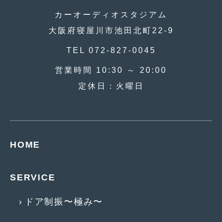
2017年4月
カーオーディオスタジアム
(1)
大阪府寝屋川市池田北町22-9
2017年3月
(2)
TEL 072-827-0045
2017年2月
(5)
営業時間 10:30 ～ 20:00
2017年1月
(12)
定休日：火曜日
2016年12月
(13)
2016年11月
(10)
2016年10月
(3)
HOME
2016年9月
(5)
2016年8月
(4)
SERVICE
2016年7月
(5)
ドア制振〜極み〜
2016年5月
(1)