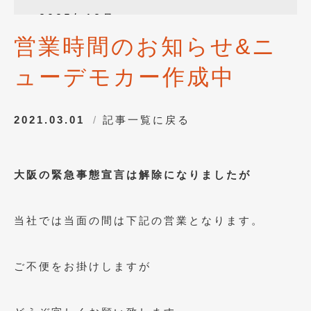
2025年12月
(3)
営業時間のお知らせ&ニ
2025年10月
(1)
ューデモカー作成中
2025年8月
(2)
2024年12月
(1)
2021.03.01
記事一覧に戻る
2024年8月
(1)
2024年7月
(1)
大阪の緊急事態宣言は解除になりましたが
2024年6月
(1)
2024年4月
(1)
当社では当面の間は下記の営業となります。
2024年1月
(1)
2023年12月
(2)
ご不便をお掛けしますが
2023年11月
(1)