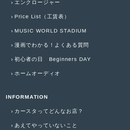
エンクロージャー
2016年4月
(4)
2016年3月
(2)
Price List（工賃表）
2016年2月
(6)
MUSIC WORLD STADIUM
2016年1月
(4)
漫画でわかる！よくある質問
2015年12月
(2)
初心者の日 Beginners DAY
2015年11月
(5)
2015年10月
(7)
ホームオーディオ
2015年9月
(4)
2015年8月
(3)
INFORMATION
2015年7月
(5)
カースタってどんなお店？
2015年6月
(13)
あえてやっていないこと
2015年5月
(2)