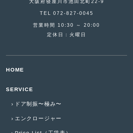
大阪府寝屋川市池田北町22-9
2016年4月
(4)
TEL 072-827-0045
2016年3月
(2)
営業時間 10:30 ～ 20:00
2016年2月
(6)
定休日：火曜日
2016年1月
(4)
2015年12月
(2)
2015年11月
(5)
HOME
2015年10月
(7)
2015年9月
(4)
SERVICE
2015年8月
(3)
ドア制振〜極み〜
2015年7月
(5)
エンクロージャー
2015年6月
(13)
2015年5月
(2)
Price List（工賃表）