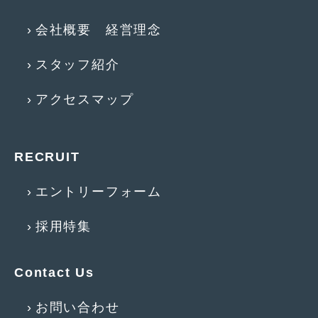
2014年5月
(7)
会社概要 経営理念
2014年4月
(4)
スタッフ紹介
2014年3月
(5)
2014年2月
(6)
アクセスマップ
2014年1月
(3)
2013年12月
(6)
RECRUIT
2013年11月
(22)
エントリーフォーム
2013年10月
(7)
採用特集
2013年9月
(7)
2013年8月
(9)
Contact Us
2013年7月
(13)
お問い合わせ
2013年6月
(11)