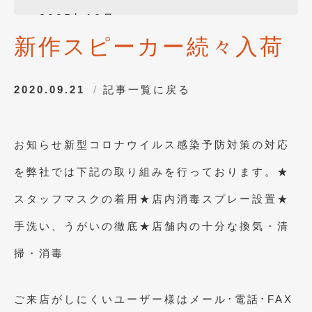
2025年12月
(3)
新作スピーカー続々入荷
2025年10月
(1)
2025年8月
(2)
2020.09.21
記事一覧に戻る
2024年12月
(1)
2024年8月
(1)
お知らせ新型コロナウイルス感染予防対策の対応
2024年7月
(1)
を弊社では下記の取り組みを行っております。★
2024年6月
(1)
スタッフマスクの着用★店内消毒スプレー設置★
2024年4月
(1)
手洗い、うがいの徹底★店舗内の十分な換気・清
2024年1月
(1)
掃・消毒
2023年12月
(2)
2023年11月
(1)
ご来店がしにくいユーザー様はメール･電話･FAX