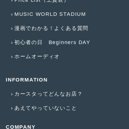
2015年4月
(5)
MUSIC WORLD STADIUM
2015年3月
(3)
漫画でわかる！よくある質問
2015年2月
(8)
初心者の日 Beginners DAY
2015年1月
(11)
2014年12月
(4)
ホームオーディオ
2014年11月
(4)
2014年10月
(4)
INFORMATION
2014年9月
(6)
カースタってどんなお店？
2014年8月
(13)
あえてやっていないこと
2014年7月
(4)
2014年6月
(5)
COMPANY