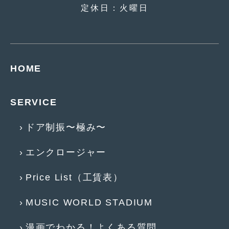
定休日：火曜日
2015年4月
(5)
2015年3月
(3)
2015年2月
(8)
HOME
2015年1月
(11)
2014年12月
(4)
SERVICE
2014年11月
(4)
ドア制振〜極み〜
2014年10月
(4)
エンクロージャー
2014年9月
(6)
2014年8月
(13)
Price List（工賃表）
2014年7月
(4)
MUSIC WORLD STADIUM
2014年6月
(5)
漫画でわかる！よくある質問