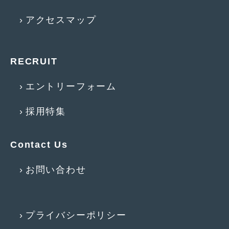
2013年5月
(8)
アクセスマップ
2013年4月
(14)
2013年3月
(9)
RECRUIT
2013年2月
(15)
エントリーフォーム
2013年1月
(17)
採用特集
2012年12月
(19)
2012年11月
(21)
Contact Us
2012年10月
(23)
お問い合わせ
2012年9月
(25)
2012年8月
(23)
プライバシーポリシー
2012年7月
(10)