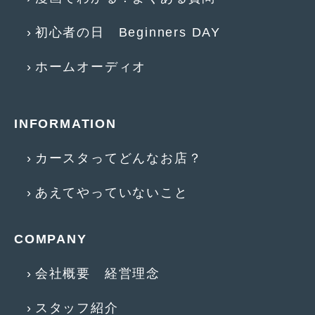
2014年5月
(7)
初心者の日 Beginners DAY
2014年4月
(4)
2014年3月
(5)
ホームオーディオ
2014年2月
(6)
2014年1月
(3)
INFORMATION
2013年12月
(6)
カースタってどんなお店？
2013年11月
(22)
あえてやっていないこと
2013年10月
(7)
2013年9月
(7)
COMPANY
2013年8月
(9)
会社概要 経営理念
2013年7月
(13)
スタッフ紹介
2013年6月
(11)