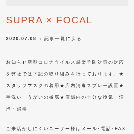
2025年12月
(3)
SUPRA × FOCAL
2025年10月
(1)
2025年8月
(2)
2020.07.08
記事一覧に戻る
2024年12月
(1)
2024年8月
(1)
お知らせ新型コロナウイルス感染予防対策の対応
2024年7月
(1)
を弊社では下記の取り組みを行っております。★
2024年6月
(1)
スタッフマスクの着用★店内消毒スプレー設置★
2024年4月
(1)
手洗い、うがいの徹底★店舗内の十分な換気・清
2024年1月
(1)
掃・消毒
2023年12月
(2)
2023年11月
(1)
ご来店がしにくいユーザー様はメール･電話･FAX