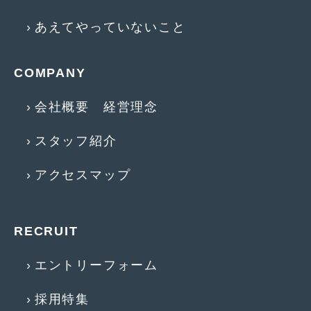
2016年4月
(4)
あえてやっていないこと
2016年3月
(2)
2016年2月
(6)
COMPANY
2016年1月
(4)
会社概要 経営理念
2015年12月
(2)
スタッフ紹介
2015年11月
(5)
2015年10月
(7)
アクセスマップ
2015年9月
(4)
2015年8月
(3)
RECRUIT
2015年7月
(5)
エントリーフォーム
2015年6月
(13)
採用特集
2015年5月
(2)