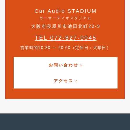
2019年4月
(6)
Car Audio STADIUM
カーオーディオスタジアム
2019年3月
(1)
大阪府寝屋川市池田北町22-9
2019年2月
(6)
TEL 072-827-0045
2019年1月
(5)
営業時間10:30 ～ 20:00（定休日：火曜日）
2018年12月
(3)
2018年11月
(3)
お問い合わせ ›
2018年10月
(4)
アクセス ›
2018年9月
(8)
2018年8月
(6)
2018年7月
(2)
2018年6月
(7)