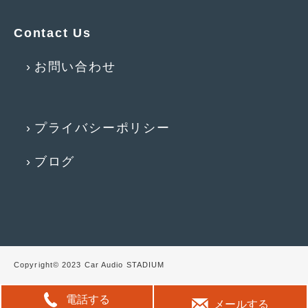
2015年4月
(5)
Contact Us
2015年3月
(3)
お問い合わせ
2015年2月
(8)
2015年1月
(11)
プライバシーポリシー
2014年12月
(4)
2014年11月
(4)
ブログ
2014年10月
(4)
2014年9月
(6)
2014年8月
(13)
2014年7月
(4)
Copyright© 2023 Car Audio STADIUM
2014年6月
(5)
電話する
メールする