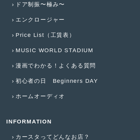
ドア制振〜極み〜
2017年4月
(1)
エンクロージャー
2017年3月
(2)
2017年2月
(5)
Price List（工賃表）
2017年1月
(12)
MUSIC WORLD STADIUM
2016年12月
(13)
漫画でわかる！よくある質問
2016年11月
(10)
初心者の日 Beginners DAY
2016年10月
(3)
2016年9月
(5)
ホームオーディオ
2016年8月
(4)
2016年7月
(5)
INFORMATION
2016年5月
(1)
カースタってどんなお店？