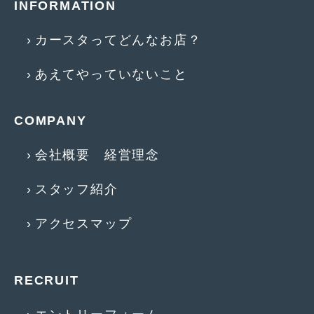
INFORMATION
2015年4月
(5)
カースタってどんなお店？
2015年3月
(3)
あえてやっていないこと
2015年2月
(8)
2015年1月
(11)
COMPANY
2014年12月
(4)
会社概要 経営理念
2014年11月
(4)
2014年10月
(4)
スタッフ紹介
2014年9月
(6)
アクセスマップ
2014年8月
(13)
2014年7月
(4)
RECRUIT
2014年6月
(5)