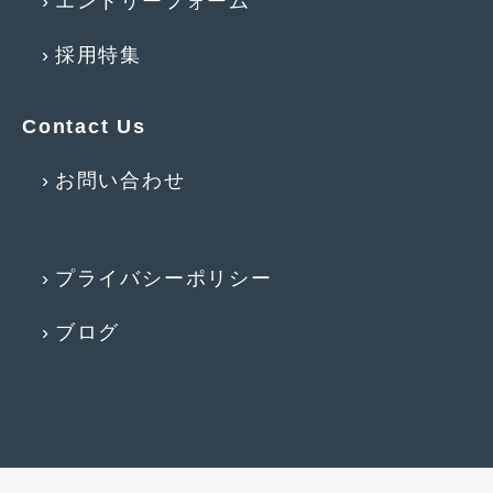
エントリーフォーム
2014年5月
(7)
採用特集
2014年4月
(4)
2014年3月
(5)
Contact Us
2014年2月
(6)
お問い合わせ
2014年1月
(3)
2013年12月
(6)
2013年11月
(22)
プライバシーポリシー
2013年10月
(7)
ブログ
2013年9月
(7)
2013年8月
(9)
2013年7月
(13)
2013年6月
(11)