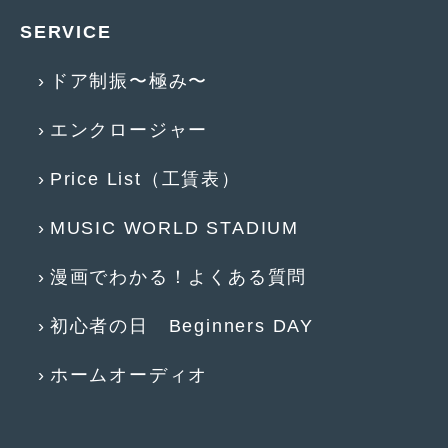
2016年4月
(4)
SERVICE
2016年3月
(2)
ドア制振〜極み〜
2016年2月
(6)
2016年1月
(4)
エンクロージャー
2015年12月
(2)
Price List（工賃表）
2015年11月
(5)
MUSIC WORLD STADIUM
2015年10月
(7)
漫画でわかる！よくある質問
2015年9月
(4)
2015年8月
(3)
初心者の日 Beginners DAY
2015年7月
(5)
ホームオーディオ
2015年6月
(13)
2015年5月
(2)