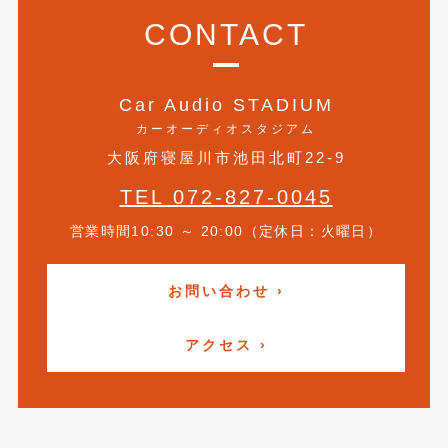
2018年4月
(2)
CONTACT
2018年3月
(4)
2018年2月
(8)
Car Audio STADIUM
2018年1月
(3)
カーオーディオスタジアム
大阪府寝屋川市池田北町22-9
2017年12月
(5)
TEL 072-827-0045
2017年11月
(4)
営業時間10:30 ～ 20:00（定休日：火曜日）
2017年10月
(5)
2017年9月
(5)
お問い合わせ ›
2017年8月
(6)
アクセス ›
2017年7月
(2)
2017年6月
(4)
2017年5月
(5)