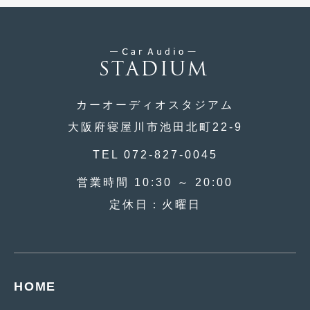
2017年4月
(1)
2017年3月
(2)
2017年2月
(5)
2017年1月
(12)
カーオーディオスタジアム
大阪府寝屋川市池田北町22-9
2016年12月
(13)
TEL 072-827-0045
2016年11月
(10)
2016年10月
営業時間 10:30 ～ 20:00
(3)
定休日：火曜日
2016年9月
(5)
2016年8月
(4)
2016年7月
(5)
HOME
2016年5月
(1)