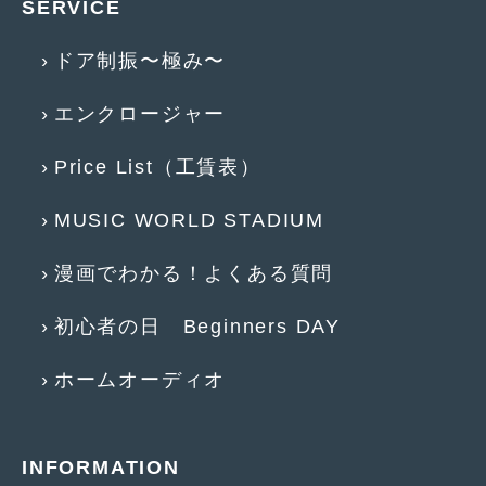
SERVICE
2019年4月
(6)
ドア制振〜極み〜
2019年3月
(1)
エンクロージャー
2019年2月
(6)
2019年1月
(5)
Price List（工賃表）
2018年12月
(3)
MUSIC WORLD STADIUM
2018年11月
(3)
漫画でわかる！よくある質問
2018年10月
(4)
初心者の日 Beginners DAY
2018年9月
(8)
2018年8月
(6)
ホームオーディオ
2018年7月
(2)
2018年6月
(7)
INFORMATION