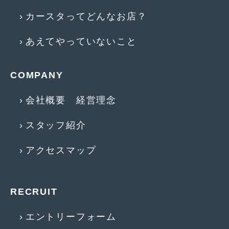
2018年4月
(2)
カースタってどんなお店？
2018年3月
(4)
あえてやっていないこと
2018年2月
(8)
2018年1月
(3)
COMPANY
2017年12月
(5)
会社概要 経営理念
2017年11月
(4)
スタッフ紹介
2017年10月
(5)
2017年9月
(5)
アクセスマップ
2017年8月
(6)
2017年7月
(2)
RECRUIT
2017年6月
(4)
エントリーフォーム
2017年5月
(5)