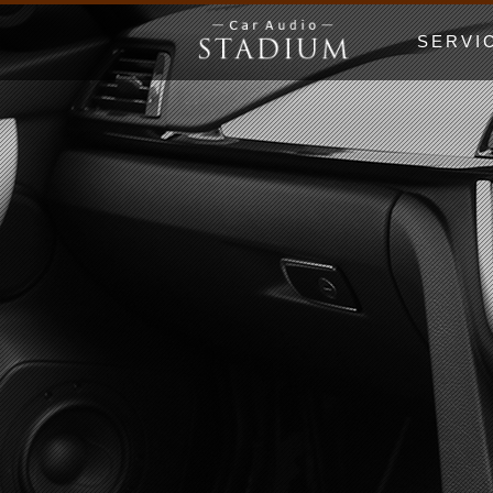
SERVI
ドア制振〜極
エンクロージ
Price Lis
MUSIC WO
漫画でわかる
初心者の日 Be
ホームオーデ