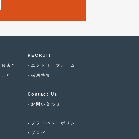
2019年7月
(17)
2019年6月
(16)
2019年5月
(21)
2019年4月
(6)
2019年3月
(1)
RECRUIT
2019年2月
(6)
なお店？
エントリーフォーム
いこと
採用特集
2019年1月
(5)
2018年12月
(3)
Contact Us
2018年11月
(3)
念
お問い合わせ
2018年10月
(4)
プライバシーポリシー
2018年9月
(8)
ブログ
2018年8月
(6)