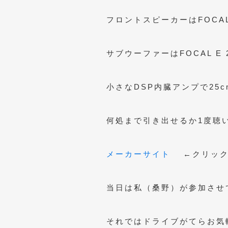
フロントスピーカーはFOCAL E
サブウーファーはFOCAL E 
小さなDSP内臓アンプで25
何処まで引き出せるか1度聴
メーカーサイト
←クリッ
当日は私（桑野）が参加させ
それではドライブがてらお気