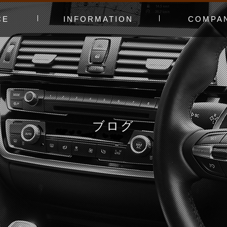
CE
INFORMATION
COMPA
み〜
ャー
t（工賃表）
RLD STADIUM
！よくある質問
ginners DAY
ィオ
カースタってどんなお店？
あえてやっていないこと
会社概要
スタッフ紹介
アクセスマッ
お問い合わせ
ブログ