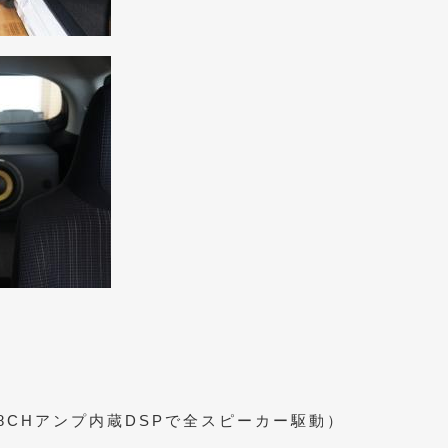
80（8CHアンプ内蔵DSPで全スピーカー駆動）