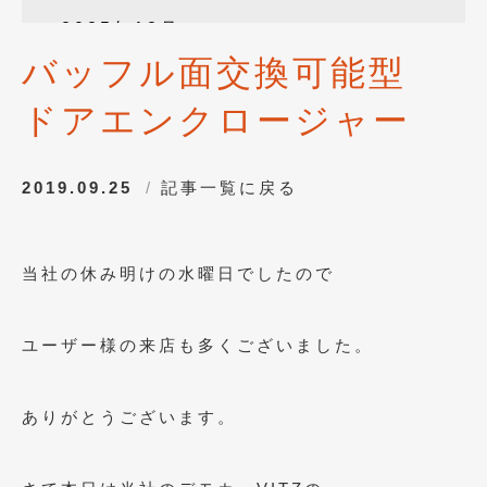
2025年12月
(3)
バッフル面交換可能型
2025年10月
(1)
ドアエンクロージャー
2025年8月
(2)
2024年12月
(1)
2019.09.25
記事一覧に戻る
2024年8月
(1)
2024年7月
(1)
当社の休み明けの水曜日でしたので
2024年6月
(1)
2024年4月
(1)
ユーザー様の来店も多くございました。
2024年1月
(1)
2023年12月
(2)
ありがとうございます。
2023年11月
(1)