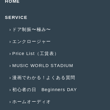
HOME
2015年4月
(5)
SERVICE
2015年3月
(3)
2015年2月
(8)
ドア制振〜極み〜
2015年1月
(11)
エンクロージャー
2014年12月
(4)
Price List（工賃表）
2014年11月
(4)
2014年10月
(4)
MUSIC WORLD STADIUM
2014年9月
(6)
漫画でわかる！よくある質問
2014年8月
(13)
初心者の日 Beginners DAY
2014年7月
(4)
ホームオーディオ
2014年6月
(5)