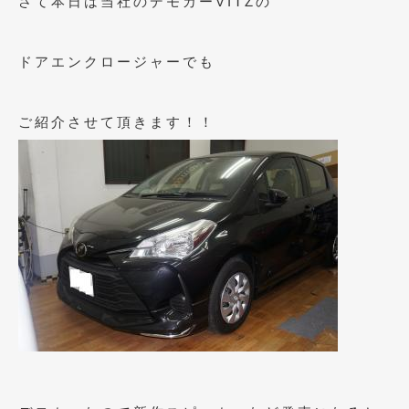
さて本日は当社のデモカーVITZの
2023年10月
(2)
2023年9月
(1)
ドアエンクロージャーでも
2023年8月
(2)
2023年4月
(1)
ご紹介させて頂きます！！
2022年12月
(1)
2022年10月
(2)
2022年8月
(1)
2022年4月
(2)
2022年1月
(3)
2021年12月
(2)
2021年8月
(2)
2021年7月
(7)