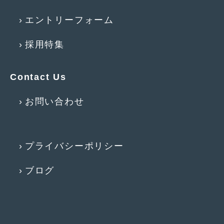
2013年5月
(8)
エントリーフォーム
2013年4月
(14)
採用特集
2013年3月
(9)
2013年2月
(15)
Contact Us
2013年1月
(17)
お問い合わせ
2012年12月
(19)
2012年11月
(21)
プライバシーポリシー
2012年10月
(23)
ブログ
2012年9月
(25)
2012年8月
(23)
2012年7月
(10)