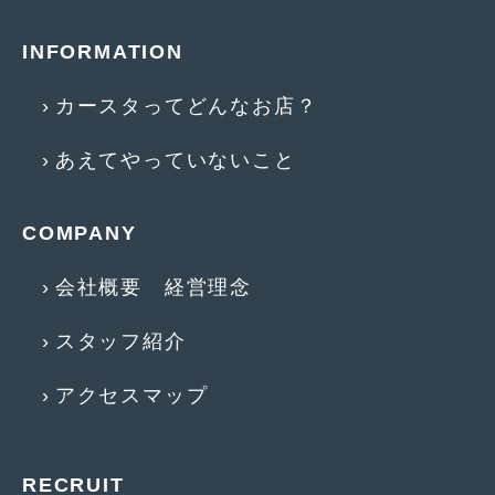
2014年5月
(7)
INFORMATION
2014年4月
(4)
2014年3月
(5)
カースタってどんなお店？
2014年2月
(6)
あえてやっていないこと
2014年1月
(3)
2013年12月
(6)
COMPANY
2013年11月
(22)
会社概要 経営理念
2013年10月
(7)
スタッフ紹介
2013年9月
(7)
アクセスマップ
2013年8月
(9)
2013年7月
(13)
RECRUIT
2013年6月
(11)