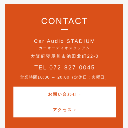
2017年4月
(1)
CONTACT
2017年3月
(2)
2017年2月
(5)
Car Audio STADIUM
2017年1月
(12)
カーオーディオスタジアム
2016年12月
(13)
大阪府寝屋川市池田北町22-9
2016年11月
(10)
TEL 072-827-0045
2016年10月
(3)
営業時間10:30 ～ 20:00（定休日：火曜日）
2016年9月
(5)
お問い合わせ ›
2016年8月
(4)
2016年7月
(5)
アクセス ›
2016年5月
(1)