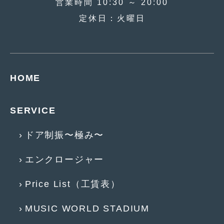
営業時間 10:30 ～ 20:00
2017年4月
(1)
定休日：火曜日
2017年3月
(2)
2017年2月
(5)
2017年1月
(12)
HOME
2016年12月
(13)
SERVICE
2016年11月
(10)
2016年10月
(3)
ドア制振〜極み〜
2016年9月
(5)
エンクロージャー
2016年8月
(4)
Price List（工賃表）
2016年7月
(5)
MUSIC WORLD STADIUM
2016年5月
(1)