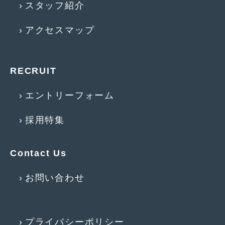
スタッフ紹介
2015年4月
(5)
アクセスマップ
2015年3月
(3)
2015年2月
(8)
RECRUIT
2015年1月
(11)
2014年12月
(4)
エントリーフォーム
2014年11月
(4)
採用特集
2014年10月
(4)
Contact Us
2014年9月
(6)
2014年8月
(13)
お問い合わせ
2014年7月
(4)
2014年6月
(5)
プライバシーポリシー