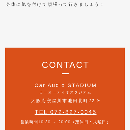
身体に気を付けて頑張って行きましょう！
2019年4月
(6)
2019年3月
(1)
2019年2月
(6)
2019年1月
(5)
2018年12月
(3)
CONTACT
2018年11月
(3)
2018年10月
(4)
Car Audio STADIUM
2018年9月
(8)
カーオーディオスタジアム
2018年8月
(6)
大阪府寝屋川市池田北町22-9
2018年7月
(2)
TEL 072-827-0045
2018年6月
(7)
営業時間10:30 ～ 20:00（定休日：火曜日）