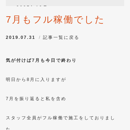
2025年12月
(3)
7月もフル稼働でした
2025年10月
(1)
2025年8月
(2)
2019.07.31
記事一覧に戻る
2024年12月
(1)
2024年8月
(1)
気が付けば7月も今日で終わり
2024年7月
(1)
2024年6月
(1)
明日から8月に入りますが
2024年4月
(1)
2024年1月
(1)
7月を振り返ると私を含め
2023年12月
(2)
スタッフ全員がフル稼働で施工をしておりまし
2023年11月
(1)
た。