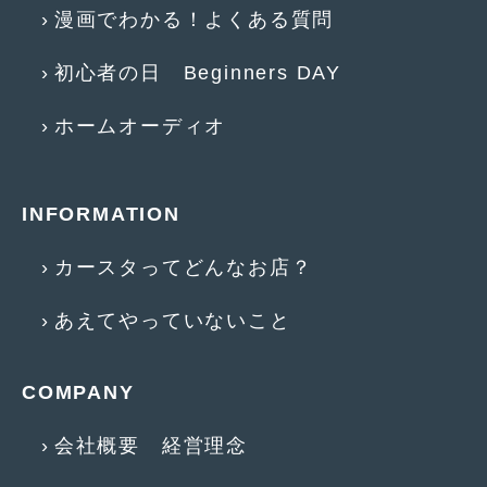
2016年4月
(4)
漫画でわかる！よくある質問
2016年3月
(2)
初心者の日 Beginners DAY
2016年2月
(6)
ホームオーディオ
2016年1月
(4)
2015年12月
(2)
INFORMATION
2015年11月
(5)
2015年10月
(7)
カースタってどんなお店？
2015年9月
(4)
あえてやっていないこと
2015年8月
(3)
COMPANY
2015年7月
(5)
2015年6月
(13)
会社概要 経営理念
2015年5月
(2)