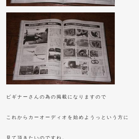
2020年4月
(4)
2020年3月
(4)
2020年2月
(12)
2020年1月
(6)
2019年12月
(8)
2019年11月
(12)
2019年10月
(7)
2019年9月
(12)
ビギナーさんの為の掲載になりますので
2019年8月
(10)
2019年7月
(17)
これからカーオーディオを始めようっという方に
2019年6月
(16)
2019年5月
(21)
見て頂きたいのですね。