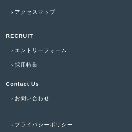
2015年4月
(5)
アクセスマップ
2015年3月
(3)
2015年2月
(8)
RECRUIT
2015年1月
(11)
エントリーフォーム
2014年12月
(4)
採用特集
2014年11月
(4)
2014年10月
(4)
Contact Us
2014年9月
(6)
お問い合わせ
2014年8月
(13)
2014年7月
(4)
2014年6月
(5)
プライバシーポリシー