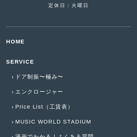
定休日：火曜日
2017年4月
(1)
2017年3月
(2)
2017年2月
(5)
HOME
2017年1月
(12)
2016年12月
(13)
SERVICE
2016年11月
(10)
ドア制振〜極み〜
2016年10月
(3)
エンクロージャー
2016年9月
(5)
2016年8月
(4)
Price List（工賃表）
2016年7月
(5)
MUSIC WORLD STADIUM
2016年5月
(1)
漫画でわかる！よくある質問