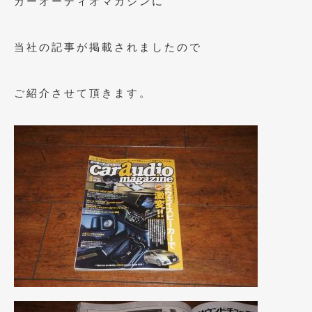
カーオーディオマガジンに
2023年10月
(2)
2023年9月
(1)
当社の記事が掲載されましたので
2023年8月
(2)
2023年4月
(1)
ご紹介させて頂きます。
2022年12月
(1)
2022年10月
(2)
2022年8月
(1)
2022年4月
(2)
2022年1月
(3)
2021年12月
(2)
2021年8月
(2)
2021年7月
(7)