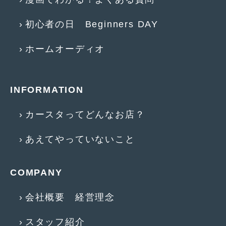
2016年4月
(4)
初心者の日 Beginners DAY
2016年3月
(2)
2016年2月
(6)
ホームオーディオ
2016年1月
(4)
2015年12月
(2)
INFORMATION
2015年11月
(5)
カースタってどんなお店？
2015年10月
(7)
あえてやっていないこと
2015年9月
(4)
2015年8月
(3)
COMPANY
2015年7月
(5)
会社概要 経営理念
2015年6月
(13)
スタッフ紹介
2015年5月
(2)