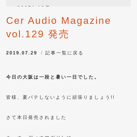
2025年12月
(3)
Cer Audio Magazine
2025年10月
(1)
vol.129 発売
2025年8月
(2)
2024年12月
(1)
2019.07.29
記事一覧に戻る
2024年8月
(1)
2024年7月
(1)
今日の大阪は一段と暑い一日でした。
2024年6月
(1)
2024年4月
(1)
皆様、夏バテしないように頑張りましょう!!
2024年1月
(1)
2023年12月
(2)
さて本日発売されました
2023年11月
(1)