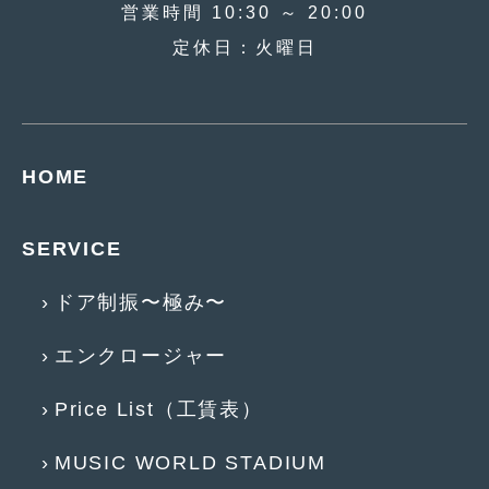
2016年4月
(4)
営業時間 10:30 ～ 20:00
定休日：火曜日
2016年3月
(2)
2016年2月
(6)
2016年1月
(4)
HOME
2015年12月
(2)
2015年11月
(5)
SERVICE
2015年10月
(7)
ドア制振〜極み〜
2015年9月
(4)
2015年8月
(3)
エンクロージャー
2015年7月
(5)
Price List（工賃表）
2015年6月
(13)
MUSIC WORLD STADIUM
2015年5月
(2)