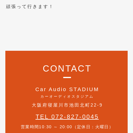
2018年4月
(2)
頑張って行きます！
2018年3月
(4)
2018年2月
(8)
2018年1月
(3)
2017年12月
(5)
2017年11月
(4)
CONTACT
2017年10月
(5)
2017年9月
(5)
Car Audio STADIUM
2017年8月
(6)
カーオーディオスタジアム
大阪府寝屋川市池田北町22-9
2017年7月
(2)
TEL 072-827-0045
2017年6月
(4)
営業時間10:30 ～ 20:00（定休日：火曜日）
2017年5月
(5)