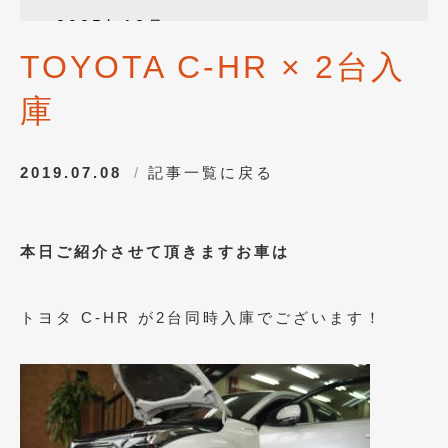
2025年12月
(3)
TOYOTA C-HR × 2台入
2025年10月
(1)
庫
2025年8月
(2)
2024年12月
(1)
2019.07.08
記事一覧に戻る
2024年8月
(1)
2024年7月
(1)
本日ご紹介させて頂きますお車は
2024年6月
(1)
2024年4月
(1)
トヨタ C-HR が2台同時入庫でございます！
2024年1月
(1)
2023年12月
(2)
2023年11月
(1)