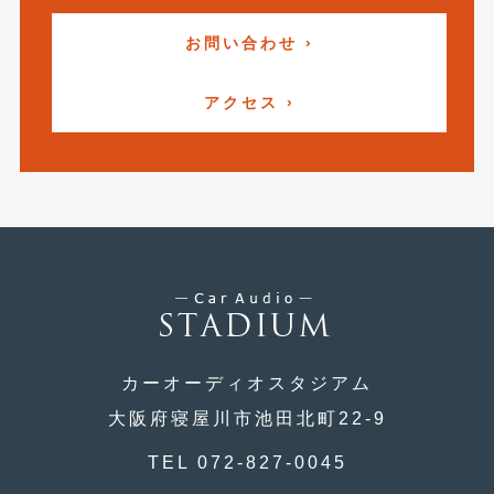
2017年4月
(1)
お問い合わせ ›
2017年3月
(2)
アクセス ›
2017年2月
(5)
2017年1月
(12)
2016年12月
(13)
2016年11月
(10)
2016年10月
(3)
2016年9月
(5)
2016年8月
(4)
カーオーディオスタジアム
大阪府寝屋川市池田北町22-9
2016年7月
(5)
2016年5月
TEL 072-827-0045
(1)