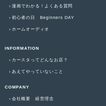
漫画でわかる！よくある質問
2015年4月
(5)
2015年3月
(3)
初心者の日 Beginners DAY
2015年2月
(8)
ホームオーディオ
2015年1月
(11)
2014年12月
(4)
INFORMATION
2014年11月
(4)
カースタってどんなお店？
2014年10月
(4)
あえてやっていないこと
2014年9月
(6)
2014年8月
(13)
COMPANY
2014年7月
(4)
会社概要 経営理念
2014年6月
(5)