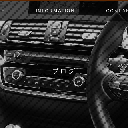
CE
INFORMATION
COMPA
み〜
ャー
t（工賃表）
RLD STADIUM
！よくある質問
ginners DAY
ィオ
カースタってどんなお店？
あえてやっていないこと
会社概要
スタッフ紹介
アクセスマッ
お問い合わせ
ブログ