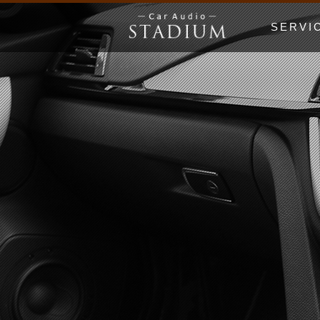
SERVI
ドア制振〜極
エンクロージ
Price Lis
MUSIC WO
漫画でわかる
初心者の日 Be
ホームオーデ