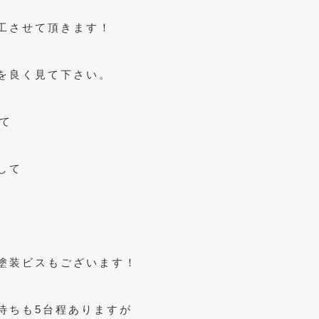
工させて頂きます！
を良く見て下さい。
て
して
塗装ビスもございます！
待ちも5台程ありますが