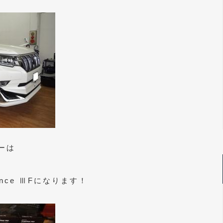
ーは
ence ⅢFになります！