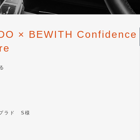
O × BEWITH Confidence
re
る
プラド S様