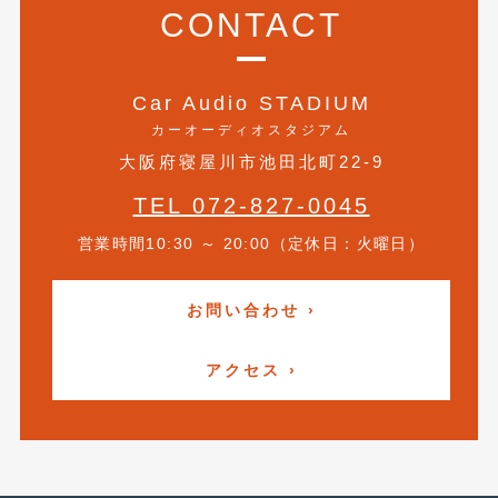
2018年6月
(7)
CONTACT
2018年4月
(2)
2018年3月
(4)
Car Audio STADIUM
カーオーディオスタジアム
2018年2月
(8)
大阪府寝屋川市池田北町22-9
2018年1月
(3)
TEL 072-827-0045
2017年12月
(5)
営業時間10:30 ～ 20:00（定休日：火曜日）
2017年11月
(4)
お問い合わせ ›
2017年10月
(5)
2017年9月
(5)
アクセス ›
2017年8月
(6)
2017年7月
(2)
2017年6月
(4)