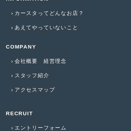
2015年5月
(2)
カースタってどんなお店？
2015年4月
(5)
あえてやっていないこと
2015年3月
(3)
2015年2月
(8)
COMPANY
2015年1月
(11)
会社概要 経営理念
2014年12月
(4)
スタッフ紹介
2014年11月
(4)
2014年10月
(4)
アクセスマップ
2014年9月
(6)
2014年8月
(13)
RECRUIT
2014年7月
(4)
エントリーフォーム