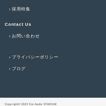
2014年6月
(5)
採用特集
2014年5月
(7)
2014年4月
(4)
Contact Us
2014年3月
(5)
お問い合わせ
2014年2月
(6)
2014年1月
(3)
プライバシーポリシー
2013年12月
(6)
2013年11月
(22)
ブログ
2013年10月
(7)
2013年9月
(7)
2013年8月
(9)
2013年7月
(13)
Copyright© 2023 Car Audio STADIUM