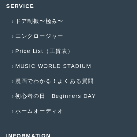
2016年5月
(1)
SERVICE
2016年4月
(4)
ドア制振〜極み〜
2016年3月
(2)
エンクロージャー
2016年2月
(6)
Price List（工賃表）
2016年1月
(4)
2015年12月
(2)
MUSIC WORLD STADIUM
2015年11月
(5)
漫画でわかる！よくある質問
2015年10月
(7)
初心者の日 Beginners DAY
2015年9月
(4)
ホームオーディオ
2015年8月
(3)
2015年7月
(5)
2015年6月
(13)
INFORMATION