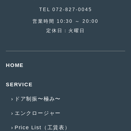
2019年5月
(21)
TEL 072-827-0045
2019年4月
(6)
営業時間 10:30 ～ 20:00
定休日：火曜日
2019年3月
(1)
2019年2月
(6)
2019年1月
(5)
HOME
2018年12月
(3)
2018年11月
(3)
SERVICE
2018年10月
(4)
ドア制振〜極み〜
2018年9月
(8)
2018年8月
(6)
エンクロージャー
2018年7月
(2)
Price List（工賃表）