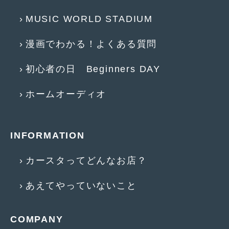
2018年6月
(7)
MUSIC WORLD STADIUM
2018年4月
(2)
漫画でわかる！よくある質問
2018年3月
(4)
2018年2月
(8)
初心者の日 Beginners DAY
2018年1月
(3)
ホームオーディオ
2017年12月
(5)
2017年11月
(4)
INFORMATION
2017年10月
(5)
カースタってどんなお店？
2017年9月
(5)
2017年8月
(6)
あえてやっていないこと
2017年7月
(2)
COMPANY
2017年6月
(4)