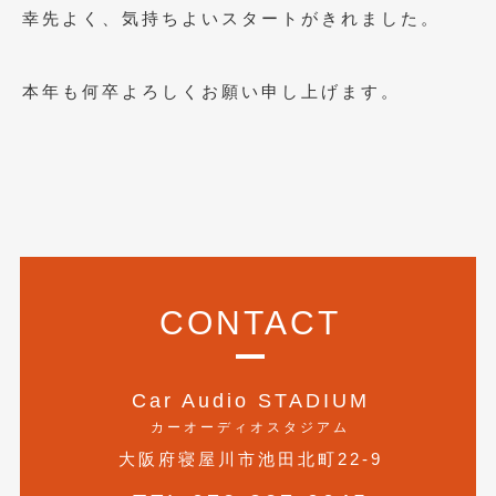
幸先よく、気持ちよいスタートがきれました。
2021年7月
(7)
2021年4月
(1)
本年も何卒よろしくお願い申し上げます。
2021年3月
(1)
2021年1月
(2)
2020年12月
(2)
2020年11月
(2)
2020年10月
(1)
CONTACT
2020年9月
(3)
2020年8月
(4)
Car Audio STADIUM
2020年7月
(3)
カーオーディオスタジアム
大阪府寝屋川市池田北町22-9
2020年6月
(2)