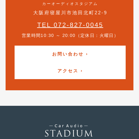
2018年4月
(2)
カーオーディオスタジアム
大阪府寝屋川市池田北町22-9
2018年3月
(4)
TEL 072-827-0045
2018年2月
(8)
営業時間10:30 ～ 20:00（定休日：火曜日）
2018年1月
(3)
2017年12月
(5)
お問い合わせ ›
2017年11月
(4)
アクセス ›
2017年10月
(5)
2017年9月
(5)
2017年8月
(6)
2017年7月
(2)
2017年6月
(4)
2017年5月
(5)