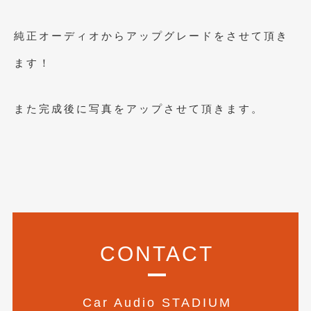
2019年4月
(6)
純正オーディオからアップグレードをさせて頂き
2019年3月
(1)
ます！
2019年2月
(6)
2019年1月
(5)
また完成後に写真をアップさせて頂きます。
2018年12月
(3)
2018年11月
(3)
2018年10月
(4)
2018年9月
(8)
2018年8月
(6)
CONTACT
2018年7月
(2)
2018年6月
(7)
Car Audio STADIUM