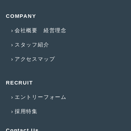
2015年4月
(5)
COMPANY
2015年3月
(3)
会社概要 経営理念
2015年2月
(8)
2015年1月
(11)
スタッフ紹介
2014年12月
(4)
アクセスマップ
2014年11月
(4)
2014年10月
(4)
RECRUIT
2014年9月
(6)
エントリーフォーム
2014年8月
(13)
採用特集
2014年7月
(4)
2014年6月
(5)
Contact Us