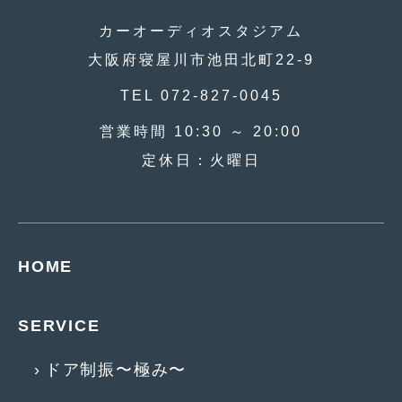
2017年4月
(1)
カーオーディオスタジアム
大阪府寝屋川市池田北町22-9
2017年3月
(2)
TEL 072-827-0045
2017年2月
(5)
2017年1月
営業時間 10:30 ～ 20:00
(12)
定休日：火曜日
2016年12月
(13)
2016年11月
(10)
2016年10月
(3)
HOME
2016年9月
(5)
2016年8月
(4)
SERVICE
2016年7月
(5)
ドア制振〜極み〜
2016年5月
(1)