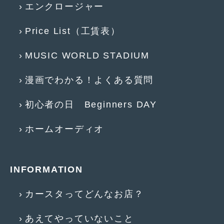
2016年4月
(4)
エンクロージャー
2016年3月
(2)
Price List（工賃表）
2016年2月
(6)
MUSIC WORLD STADIUM
2016年1月
(4)
漫画でわかる！よくある質問
2015年12月
(2)
2015年11月
(5)
初心者の日 Beginners DAY
2015年10月
(7)
ホームオーディオ
2015年9月
(4)
2015年8月
(3)
INFORMATION
2015年7月
(5)
カースタってどんなお店？
2015年6月
(13)
あえてやっていないこと
2015年5月
(2)