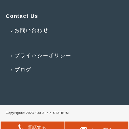
2012年6月
(6)
2012年5月
(10)
Contact Us
2012年4月
(15)
お問い合わせ
2012年3月
(7)
2012年2月
(11)
プライバシーポリシー
2012年1月
(23)
ブログ
2011年12月
(20)
2011年11月
(12)
2011年10月
(11)
2011年9月
(12)
Copyright© 2023 Car Audio STADIUM
2011年8月
(14)
2011年7月
(23)
電話する