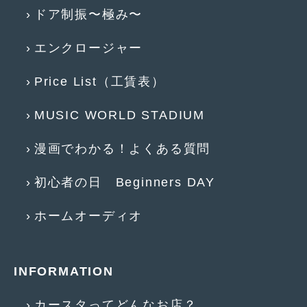
2014年5月
(7)
ドア制振〜極み〜
2014年4月
(4)
エンクロージャー
2014年3月
(5)
Price List（工賃表）
2014年2月
(6)
MUSIC WORLD STADIUM
2014年1月
(3)
2013年12月
(6)
漫画でわかる！よくある質問
2013年11月
(22)
初心者の日 Beginners DAY
2013年10月
(7)
ホームオーディオ
2013年9月
(7)
2013年8月
(9)
INFORMATION
2013年7月
(13)
2013年6月
(11)
カースタってどんなお店？