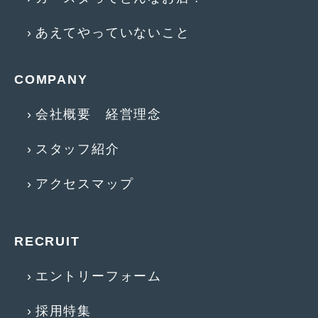
2013年5月
(8)
あえてやっていないこと
2013年4月
(14)
2013年3月
(9)
COMPANY
2013年2月
(15)
会社概要 経営理念
2013年1月
(17)
スタッフ紹介
2012年12月
(19)
アクセスマップ
2012年11月
(21)
2012年10月
(23)
RECRUIT
2012年9月
(25)
2012年8月
(23)
エントリーフォーム
2012年7月
(10)
採用特集