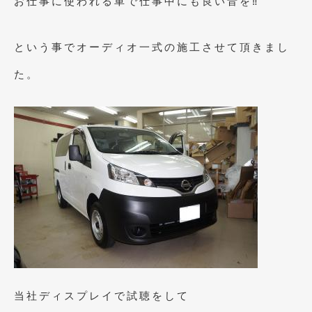
お仕事に使われる車で仕事中にも良い音を‼
2023年10月
(2)
2023年9月
(1)
という事でオーディオ一式の施工させて頂きまし
2023年8月
(2)
た。
2023年4月
(1)
2022年12月
(1)
2022年10月
(2)
2022年8月
(1)
2022年4月
(2)
2022年1月
(3)
2021年12月
(2)
2021年8月
(2)
当社ディスプレイで試聴をして
2021年7月
(7)