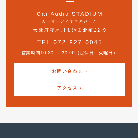
2016年4月
(4)
Car Audio STADIUM
2016年3月
(2)
カーオーディオスタジアム
2016年2月
(6)
大阪府寝屋川市池田北町22-9
2016年1月
(4)
TEL 072-827-0045
2015年12月
(2)
営業時間10:30 ～ 20:00（定休日：火曜日）
2015年11月
(5)
お問い合わせ ›
2015年10月
(7)
2015年9月
(4)
アクセス ›
2015年8月
(3)
2015年7月
(5)
2015年6月
(13)
2015年5月
(2)