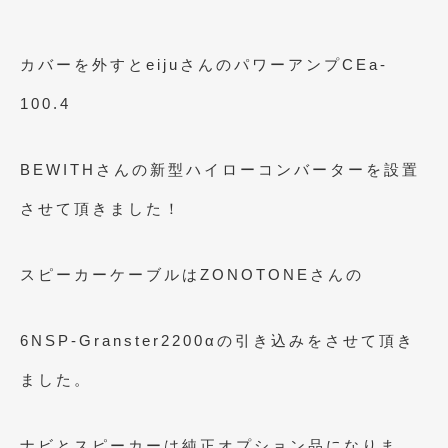
2016年4月
(4)
2016年3月
(2)
カバーを外すとeijuさんのパワーアンプCEa-
2016年2月
(6)
100.4
2016年1月
(4)
2015年12月
(2)
BEWITHさんの新型ハイローコンバーターを設置
2015年11月
(5)
させて頂きました！
2015年10月
(7)
スピーカーケーブルはZONOTONEさんの
2015年9月
(4)
2015年8月
(3)
6NSP-Granster2200αの引き込みをさせて頂き
2015年7月
(5)
ました。
2015年6月
(13)
2015年5月
(2)
ナビとスピーカーは純正オプション品になりま