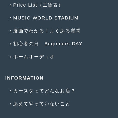
Price List（工賃表）
2011年6月
(12)
MUSIC WORLD STADIUM
2011年5月
(6)
2011年4月
(9)
漫画でわかる！よくある質問
2011年3月
(10)
初心者の日 Beginners DAY
2011年2月
(8)
ホームオーディオ
2011年1月
(13)
2010年12月
(15)
INFORMATION
2010年11月
(25)
カースタってどんなお店？
2010年10月
(9)
2010年9月
(3)
あえてやっていないこと
2010年8月
(11)