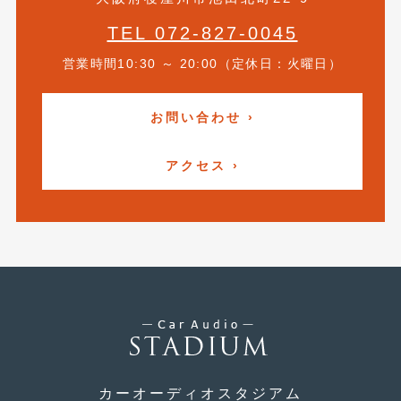
2013年5月
(8)
TEL 072-827-0045
2013年4月
(14)
営業時間10:30 ～ 20:00（定休日：火曜日）
2013年3月
(9)
お問い合わせ ›
2013年2月
(15)
アクセス ›
2013年1月
(17)
2012年12月
(19)
2012年11月
(21)
2012年10月
(23)
2012年9月
(25)
2012年8月
(23)
2012年7月
(10)
カーオーディオスタジアム