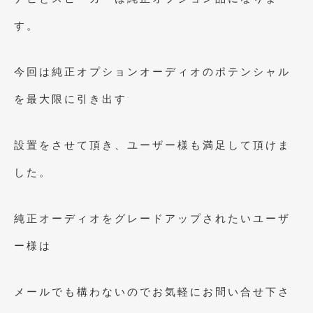
2015年4月
(5)
す。
2015年3月
(3)
今回は純正オプションオーディオのポテンシャル
2015年2月
(8)
を最大限に引き出す
2015年1月
(11)
2014年12月
(4)
設置をさせて頂き、ユーザー様も満足して頂けま
2014年11月
(4)
した。
2014年10月
(4)
2014年9月
(6)
純正オーディオをグレードアップされたいユーザ
2014年8月
(13)
ー様は
2014年7月
(4)
メールでも構わないのでお気軽にお問い合せ下さ
2014年6月
(5)