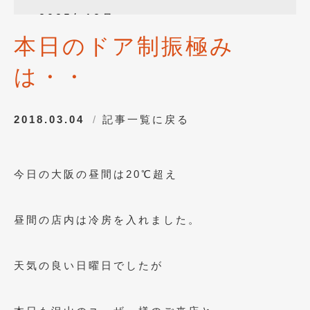
2025年12月
(3)
本日のドア制振極み
2025年10月
(1)
は・・
2025年8月
(2)
2024年12月
(1)
2018.03.04
記事一覧に戻る
2024年8月
(1)
2024年7月
(1)
今日の大阪の昼間は20℃超え
2024年6月
(1)
2024年4月
(1)
昼間の店内は冷房を入れました。
2024年1月
(1)
2023年12月
(2)
天気の良い日曜日でしたが
2023年11月
(1)