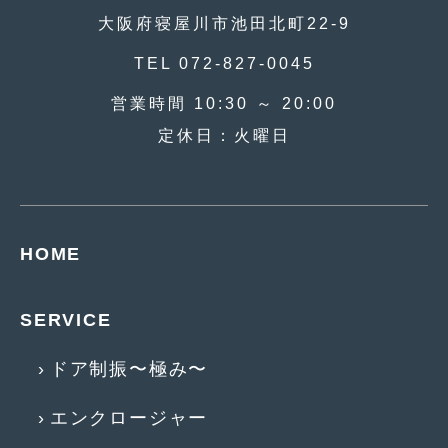
2012年6月
(6)
大阪府寝屋川市池田北町22-9
2012年5月
(10)
TEL 072-827-0045
2012年4月
(15)
営業時間 10:30 ～ 20:00
2012年3月
(7)
定休日：火曜日
2012年2月
(11)
2012年1月
(23)
2011年12月
(20)
HOME
2011年11月
(12)
SERVICE
2011年10月
(11)
2011年9月
(12)
ドア制振〜極み〜
2011年8月
(14)
エンクロージャー
2011年7月
(23)