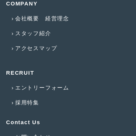
COMPANY
2010年7月
(5)
2010年6月
(5)
会社概要 経営理念
2010年5月
(12)
スタッフ紹介
2010年4月
(3)
アクセスマップ
2010年3月
(2)
2010年2月
(6)
RECRUIT
2010年1月
(12)
2009年12月
(7)
エントリーフォーム
2009年11月
(7)
採用特集
2009年10月
(6)
Contact Us
2009年9月
(5)
2009年8月
(9)