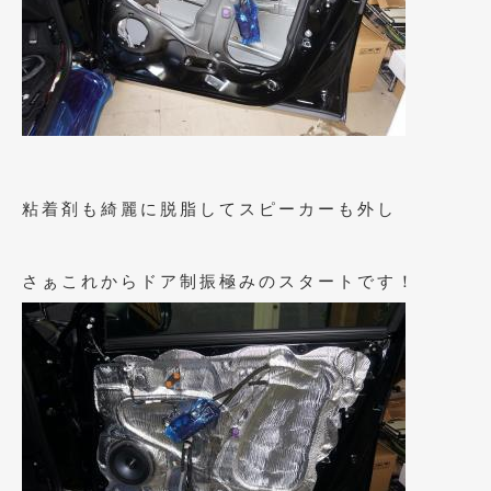
2019年4月
(6)
2019年3月
(1)
2019年2月
(6)
2019年1月
(5)
2018年12月
(3)
粘着剤も綺麗に脱脂してスピーカーも外し
2018年11月
(3)
さぁこれからドア制振極みのスタートです！
2018年10月
(4)
2018年9月
(8)
2018年8月
(6)
2018年7月
(2)
2018年6月
(7)