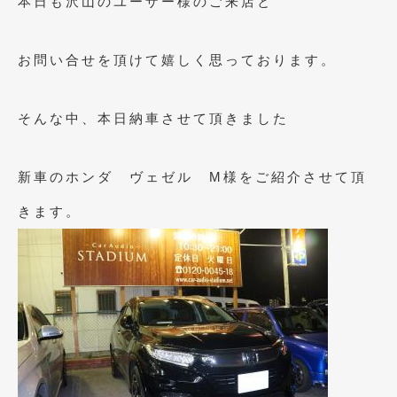
本日も沢山のユーザー様のご来店と
2023年10月
(2)
2023年9月
(1)
お問い合せを頂けて嬉しく思っております。
2023年8月
(2)
2023年4月
(1)
そんな中、本日納車させて頂きました
2022年12月
(1)
新車のホンダ ヴェゼル M様をご紹介させて頂
2022年10月
(2)
きます。
2022年8月
(1)
2022年4月
(2)
2022年1月
(3)
2021年12月
(2)
2021年8月
(2)
2021年7月
(7)