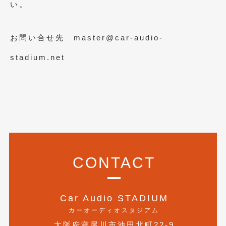
い。
2014年5月
(7)
2014年4月
(4)
お問い合せ先 master@car-audio-
2014年3月
(5)
stadium.net
2014年2月
(6)
2014年1月
(3)
2013年12月
(6)
2013年11月
(22)
2013年10月
(7)
CONTACT
2013年9月
(7)
2013年8月
(9)
Car Audio STADIUM
2013年7月
(13)
カーオーディオスタジアム
2013年6月
(11)
大阪府寝屋川市池田北町22-9