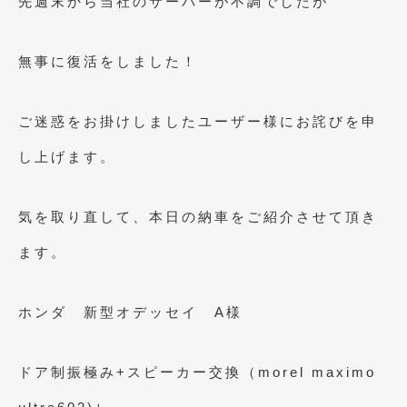
先週末から当社のサーバーが不調でしたが
2023年10月
(2)
2023年9月
(1)
無事に復活をしました！
2023年8月
(2)
2023年4月
(1)
ご迷惑をお掛けしましたユーザー様にお詫びを申
2022年12月
(1)
し上げます。
2022年10月
(2)
気を取り直して、本日の納車をご紹介させて頂き
2022年8月
(1)
ます。
2022年4月
(2)
2022年1月
(3)
ホンダ 新型オデッセイ A様
2021年12月
(2)
2021年8月
(2)
ドア制振極み+スピーカー交換（morel maximo
2021年7月
(7)