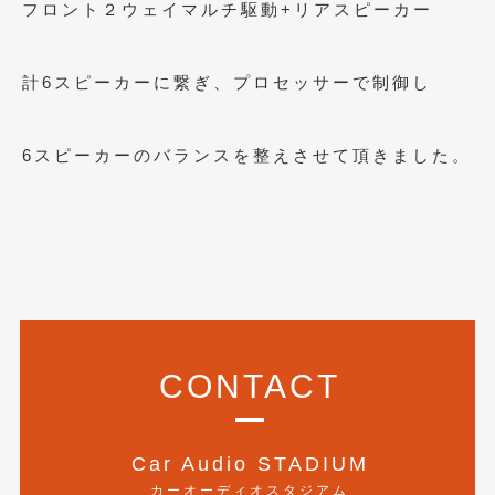
フロント２ウェイマルチ駆動+リアスピーカー
2017年4月
(1)
2017年3月
(2)
計6スピーカーに繋ぎ、プロセッサーで制御し
2017年2月
(5)
6スピーカーのバランスを整えさせて頂きました。
2017年1月
(12)
2016年12月
(13)
2016年11月
(10)
2016年10月
(3)
2016年9月
(5)
2016年8月
CONTACT
(4)
2016年7月
(5)
Car Audio STADIUM
2016年5月
(1)
カーオーディオスタジアム