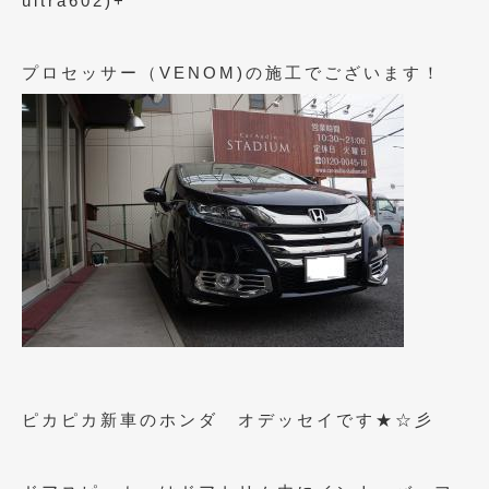
ultra602)+
2021年4月
(1)
プロセッサー（VENOM)の施工でございます！
2021年3月
(1)
2021年1月
(2)
2020年12月
(2)
2020年11月
(2)
2020年10月
(1)
2020年9月
(3)
2020年8月
(4)
2020年7月
(3)
2020年6月
(2)
ピカピカ新車のホンダ オデッセイです★☆彡
2020年5月
(4)