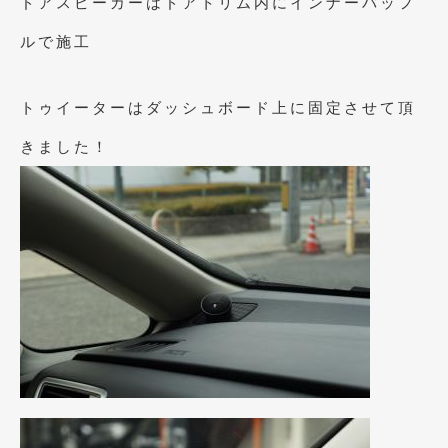
ドアスピーカーはドアトリム内にインナーバッフ
2020年4月
(4)
ルで施工
2020年3月
(4)
2020年2月
(12)
トゥイーターはダッシュボード上に固定させて頂
2020年1月
(6)
きました！
2019年12月
(8)
2019年11月
(12)
2019年10月
(7)
2019年9月
(12)
2019年8月
(10)
2019年7月
(17)
2019年6月
(16)
2019年5月
(21)