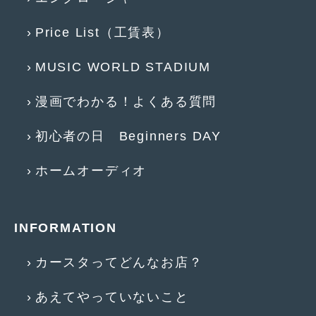
2014年5月
(7)
Price List（工賃表）
2014年4月
(4)
2014年3月
(5)
MUSIC WORLD STADIUM
2014年2月
(6)
漫画でわかる！よくある質問
2014年1月
(3)
初心者の日 Beginners DAY
2013年12月
(6)
ホームオーディオ
2013年11月
(22)
2013年10月
(7)
INFORMATION
2013年9月
(7)
2013年8月
(9)
カースタってどんなお店？
2013年7月
(13)
あえてやっていないこと
2013年6月
(11)