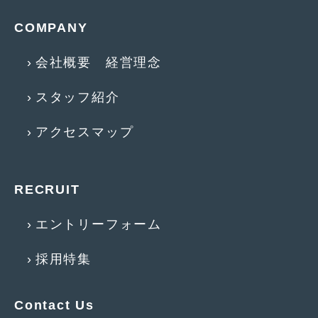
2013年5月
(8)
COMPANY
2013年4月
(14)
会社概要 経営理念
2013年3月
(9)
スタッフ紹介
2013年2月
(15)
アクセスマップ
2013年1月
(17)
2012年12月
(19)
RECRUIT
2012年11月
(21)
2012年10月
(23)
エントリーフォーム
2012年9月
(25)
採用特集
2012年8月
(23)
2012年7月
(10)
Contact Us