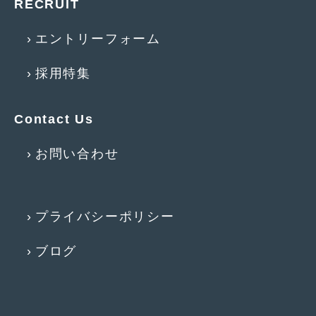
RECRUIT
2014年5月
(7)
2014年4月
(4)
エントリーフォーム
2014年3月
(5)
採用特集
2014年2月
(6)
2014年1月
(3)
Contact Us
2013年12月
(6)
お問い合わせ
2013年11月
(22)
2013年10月
(7)
プライバシーポリシー
2013年9月
(7)
ブログ
2013年8月
(9)
2013年7月
(13)
2013年6月
(11)