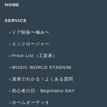
2016年4月
(4)
HOME
2016年3月
(2)
SERVICE
2016年2月
(6)
2016年1月
(4)
ドア制振〜極み〜
2015年12月
(2)
エンクロージャー
2015年11月
(5)
Price List（工賃表）
2015年10月
(7)
MUSIC WORLD STADIUM
2015年9月
(4)
2015年8月
(3)
漫画でわかる！よくある質問
2015年7月
(5)
初心者の日 Beginners DAY
2015年6月
(13)
ホームオーディオ
2015年5月
(2)