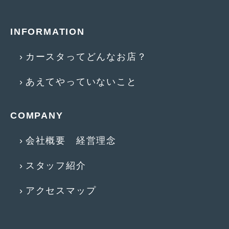
2015年4月
(5)
INFORMATION
2015年3月
(3)
2015年2月
(8)
カースタってどんなお店？
2015年1月
(11)
あえてやっていないこと
2014年12月
(4)
COMPANY
2014年11月
(4)
2014年10月
(4)
会社概要 経営理念
2014年9月
(6)
スタッフ紹介
2014年8月
(13)
アクセスマップ
2014年7月
(4)
2014年6月
(5)