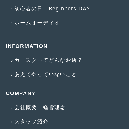
2016年5月
(1)
初心者の日 Beginners DAY
2016年4月
(4)
ホームオーディオ
2016年3月
(2)
2016年2月
(6)
INFORMATION
2016年1月
(4)
2015年12月
(2)
カースタってどんなお店？
2015年11月
(5)
あえてやっていないこと
2015年10月
(7)
COMPANY
2015年9月
(4)
2015年8月
(3)
会社概要 経営理念
2015年7月
(5)
スタッフ紹介
2015年6月
(13)