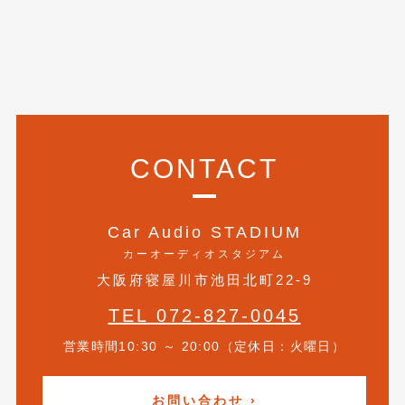
2019年5月
(21)
2019年4月
(6)
2019年3月
(1)
2019年2月
(6)
CONTACT
2019年1月
(5)
2018年12月
(3)
Car Audio STADIUM
2018年11月
(3)
カーオーディオスタジアム
2018年10月
(4)
大阪府寝屋川市池田北町22-9
2018年9月
(8)
TEL 072-827-0045
2018年8月
(6)
営業時間10:30 ～ 20:00（定休日：火曜日）
2018年7月
(2)
お問い合わせ ›