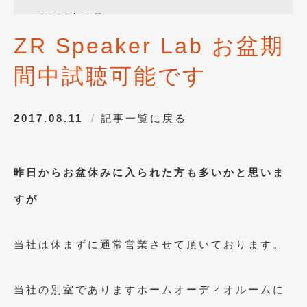
2026年1月
(4)
ZR Speaker Lab お盆期
2025年12月
(3)
間中試聴可能です
2025年10月
(1)
2025年8月
(2)
2017.08.11
記事一覧に戻る
2024年12月
(1)
2024年8月
(1)
昨日からお盆休みに入られた方も多いかと思いま
2024年7月
(1)
すが
2024年6月
(1)
2024年4月
(1)
当社は休まずに通常営業させて頂いております。
2024年1月
(1)
2023年12月
(2)
当社の別室でありますホームオーディオルームに