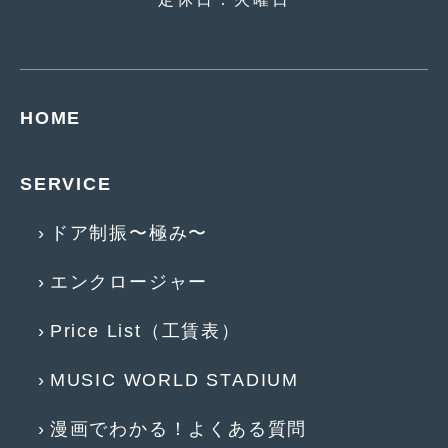
2017年5月
(5)
2017年4月
(1)
2017年3月
(2)
HOME
2017年2月
(5)
SERVICE
2017年1月
(12)
2016年12月
(13)
ドア制振〜極み〜
2016年11月
(10)
エンクロージャー
2016年10月
(3)
Price List（工賃表）
2016年9月
(5)
MUSIC WORLD STADIUM
2016年8月
(4)
2016年7月
(5)
漫画でわかる！よくある質問