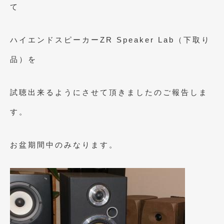
2023年11月
(1)
て
2023年10月
(2)
ハイエンドスピーカーZR Speaker Lab（下取り
2023年9月
(1)
品）を
2023年8月
(2)
2023年4月
(1)
試聴出来るようにさせて頂きましたのご報告しま
2022年12月
(1)
す。
2022年10月
(2)
2022年8月
(1)
お盆期間中のみなります。
2022年4月
(2)
2022年1月
(3)
2021年12月
(2)
2021年8月
(2)