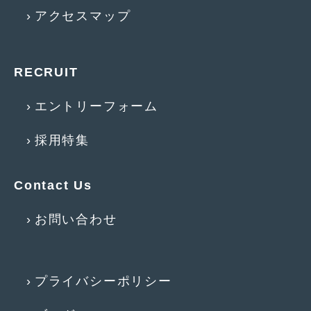
アクセスマップ
2015年5月
(2)
2015年4月
(5)
RECRUIT
2015年3月
(3)
2015年2月
(8)
エントリーフォーム
2015年1月
(11)
採用特集
2014年12月
(4)
2014年11月
(4)
Contact Us
2014年10月
(4)
お問い合わせ
2014年9月
(6)
2014年8月
(13)
プライバシーポリシー
2014年7月
(4)