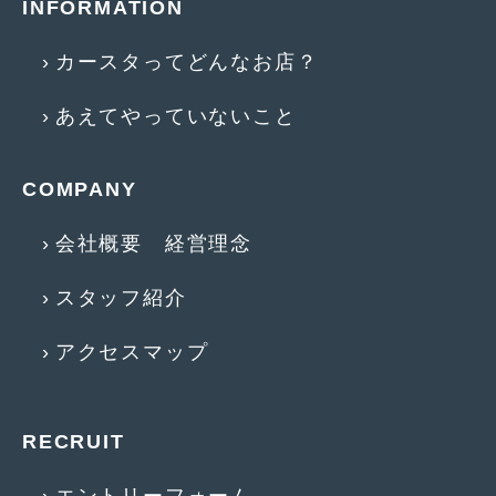
INFORMATION
2013年5月
(8)
カースタってどんなお店？
2013年4月
(14)
あえてやっていないこと
2013年3月
(9)
2013年2月
(15)
COMPANY
2013年1月
(17)
会社概要 経営理念
2012年12月
(19)
2012年11月
(21)
スタッフ紹介
2012年10月
(23)
アクセスマップ
2012年9月
(25)
2012年8月
(23)
RECRUIT
2012年7月
(10)
エントリーフォーム