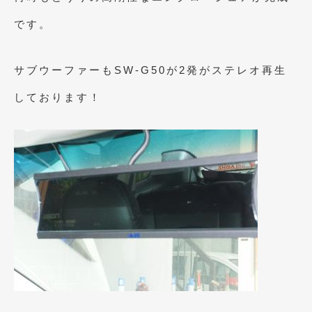
2019年4月
(6)
です。
2019年3月
(1)
サブウーファーもSW-G50が2発がステレオ再生
2019年2月
(6)
しております！
2019年1月
(5)
2018年12月
(3)
2018年11月
(3)
2018年10月
(4)
2018年9月
(8)
2018年8月
(6)
2018年7月
(2)
2018年6月
(7)