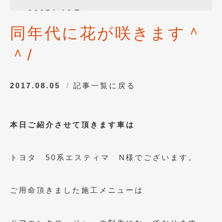
2025年12月
(3)
同年代に花が咲きます＾
2025年10月
(1)
＾/
2025年8月
(2)
2024年12月
(1)
2017.08.05
記事一覧に戻る
2024年8月
(1)
2024年7月
(1)
本日ご紹介させて頂きます車は
2024年6月
(1)
2024年4月
(1)
トヨタ 50系エスティマ N様でございます。
2024年1月
(1)
2023年12月
(2)
ご用命頂きました施工メニューは
2023年11月
(1)