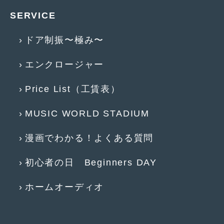
2014年5月
(7)
SERVICE
2014年4月
(4)
ドア制振〜極み〜
2014年3月
(5)
エンクロージャー
2014年2月
(6)
2014年1月
(3)
Price List（工賃表）
2013年12月
(6)
MUSIC WORLD STADIUM
2013年11月
(22)
漫画でわかる！よくある質問
2013年10月
(7)
初心者の日 Beginners DAY
2013年9月
(7)
2013年8月
(9)
ホームオーディオ
2013年7月
(13)
2013年6月
(11)