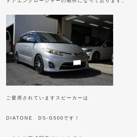
ドアエンクロージャーの制作になっております。
2023年10月
(2)
2023年9月
(1)
2023年8月
(2)
2023年4月
(1)
2022年12月
(1)
2022年10月
(2)
2022年8月
(1)
2022年4月
(2)
ご愛用されていますスピーカーは
2022年1月
(3)
2021年12月
(2)
DIATONE DS-G500です！
2021年8月
(2)
2021年7月
(7)