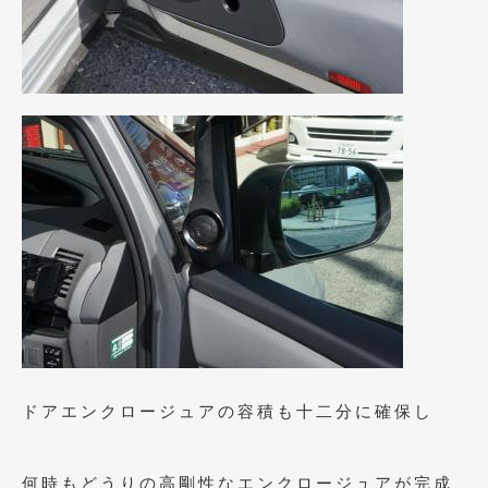
2020年4月
(4)
2020年3月
(4)
2020年2月
(12)
2020年1月
(6)
2019年12月
(8)
2019年11月
(12)
2019年10月
(7)
2019年9月
(12)
2019年8月
(10)
2019年7月
(17)
ドアエンクロージュアの容積も十二分に確保し
2019年6月
(16)
2019年5月
(21)
何時もどうりの高剛性なエンクロージュアが完成