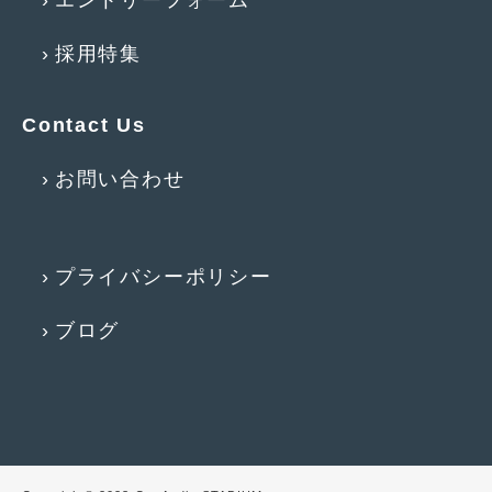
2012年6月
(6)
採用特集
2012年5月
(10)
2012年4月
(15)
Contact Us
2012年3月
(7)
お問い合わせ
2012年2月
(11)
2012年1月
(23)
2011年12月
(20)
プライバシーポリシー
2011年11月
(12)
ブログ
2011年10月
(11)
2011年9月
(12)
2011年8月
(14)
2011年7月
(23)