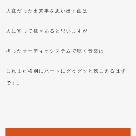
2017年4月
(1)
大変だった出来事を思い出す曲は
2017年3月
(2)
人に寄って様々あると思いますが
2017年2月
(5)
2017年1月
(12)
拘ったオーディオシステムで聴く音楽は
2016年12月
(13)
2016年11月
(10)
これまた格別にハートにグゥグッと聴こえるはず
2016年10月
(3)
です。
2016年9月
(5)
2016年8月
(4)
2016年7月
(5)
2016年5月
(1)