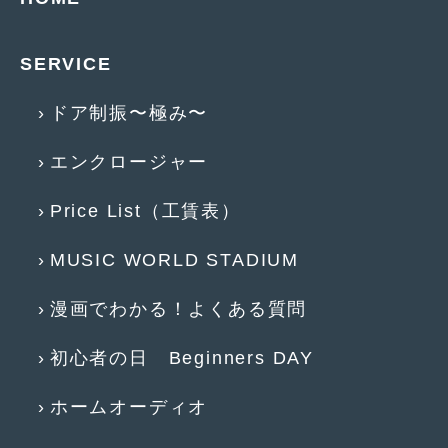
2014年5月
(7)
2014年4月
(4)
SERVICE
2014年3月
(5)
ドア制振〜極み〜
2014年2月
(6)
エンクロージャー
2014年1月
(3)
2013年12月
(6)
Price List（工賃表）
2013年11月
(22)
MUSIC WORLD STADIUM
2013年10月
(7)
漫画でわかる！よくある質問
2013年9月
(7)
初心者の日 Beginners DAY
2013年8月
(9)
2013年7月
(13)
ホームオーディオ
2013年6月
(11)