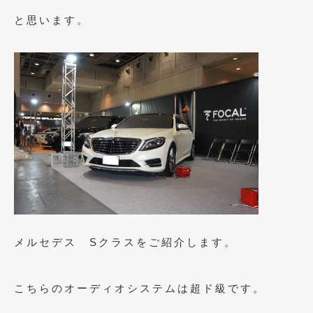
と思います。
2019年4月
(6)
2019年3月
(1)
2019年2月
(6)
2019年1月
(5)
2018年12月
(3)
2018年11月
(3)
2018年10月
(4)
2018年9月
(8)
2018年8月
(6)
メルセデス Sクラスをご紹介します。
2018年7月
(2)
こちらのオーディオシステムは超ド級です。
2018年6月
(7)