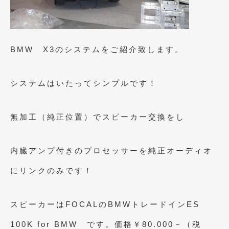
2021年4月
(1)
2021年3月
(1)
BMW X3のシステムをご紹介致します。
2021年1月
(2)
2020年12月
(2)
システムはいたってシンプルです！
2020年11月
(2)
2020年10月
(1)
無加工（純正位置）でスピーカー交換をし
2020年9月
(3)
内臓アンプ付きのプロセッサーを純正オーディオ
2020年8月
(4)
にリンクのみです！
2020年7月
(3)
2020年6月
(2)
スピーカーはFOCALのBMWトレードインES
2020年5月
(4)
100K for BMW です。価格￥80.000－（税