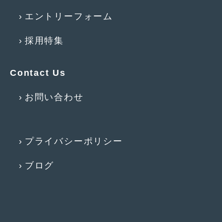
2012年6月
(6)
エントリーフォーム
2012年5月
(10)
採用特集
2012年4月
(15)
2012年3月
(7)
Contact Us
2012年2月
(11)
お問い合わせ
2012年1月
(23)
2011年12月
(20)
プライバシーポリシー
2011年11月
(12)
2011年10月
(11)
ブログ
2011年9月
(12)
2011年8月
(14)
2011年7月
(23)