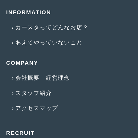
2013年5月
(8)
INFORMATION
2013年4月
(14)
カースタってどんなお店？
2013年3月
(9)
あえてやっていないこと
2013年2月
(15)
2013年1月
(17)
COMPANY
2012年12月
(19)
会社概要 経営理念
2012年11月
(21)
スタッフ紹介
2012年10月
(23)
2012年9月
(25)
アクセスマップ
2012年8月
(23)
2012年7月
(10)
RECRUIT