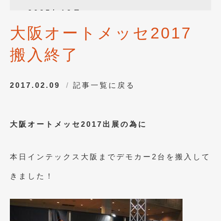
2025年12月
(3)
大阪オートメッセ2017
2025年10月
(1)
搬入終了
2025年8月
(2)
2024年12月
(1)
2017.02.09
記事一覧に戻る
2024年8月
(1)
2024年7月
(1)
大阪オートメッセ2017出展の為に
2024年6月
(1)
2024年4月
(1)
本日インテックス大阪までデモカー2台を搬入して
2024年1月
(1)
きました！
2023年12月
(2)
2023年11月
(1)