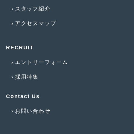
2016年4月
(4)
スタッフ紹介
2016年3月
(2)
アクセスマップ
2016年2月
(6)
2016年1月
(4)
RECRUIT
2015年12月
(2)
2015年11月
(5)
エントリーフォーム
2015年10月
(7)
採用特集
2015年9月
(4)
Contact Us
2015年8月
(3)
2015年7月
(5)
お問い合わせ
2015年6月
(13)
2015年5月
(2)