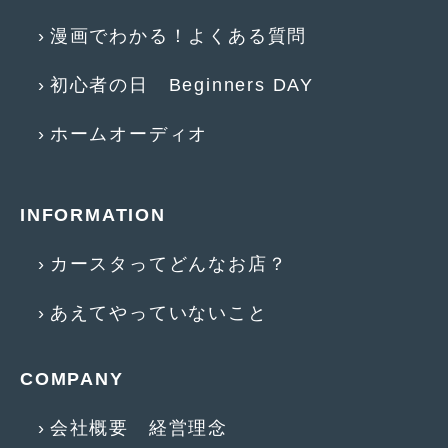
2017年4月
(1)
漫画でわかる！よくある質問
2017年3月
(2)
初心者の日 Beginners DAY
2017年2月
(5)
ホームオーディオ
2017年1月
(12)
2016年12月
(13)
INFORMATION
2016年11月
(10)
カースタってどんなお店？
2016年10月
(3)
2016年9月
(5)
あえてやっていないこと
2016年8月
(4)
COMPANY
2016年7月
(5)
2016年5月
(1)
会社概要 経営理念