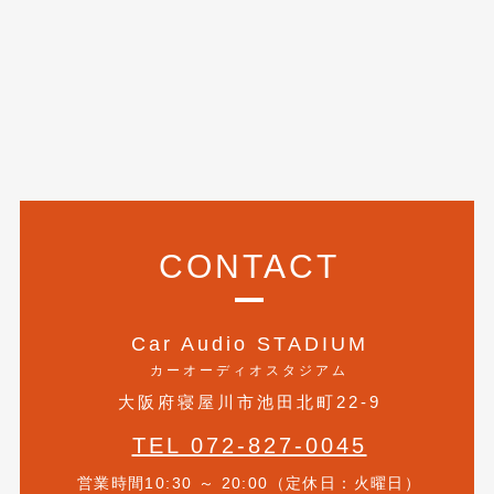
2020年4月
(4)
2020年3月
(4)
2020年2月
(12)
2020年1月
(6)
2019年12月
(8)
2019年11月
(12)
CONTACT
2019年10月
(7)
2019年9月
(12)
Car Audio STADIUM
2019年8月
(10)
カーオーディオスタジアム
2019年7月
(17)
大阪府寝屋川市池田北町22-9
2019年6月
(16)
TEL 072-827-0045
2019年5月
(21)
営業時間10:30 ～ 20:00（定休日：火曜日）