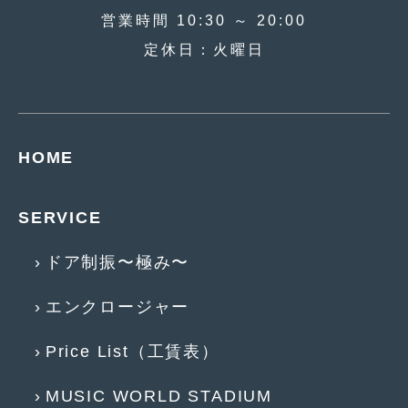
2018年4月
(2)
営業時間 10:30 ～ 20:00
2018年3月
(4)
定休日：火曜日
2018年2月
(8)
2018年1月
(3)
2017年12月
(5)
HOME
2017年11月
(4)
SERVICE
2017年10月
(5)
2017年9月
(5)
ドア制振〜極み〜
2017年8月
(6)
エンクロージャー
2017年7月
(2)
Price List（工賃表）
2017年6月
(4)
MUSIC WORLD STADIUM
2017年5月
(5)