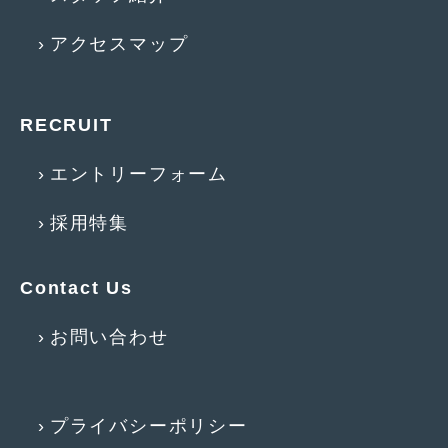
2017年5月
(5)
アクセスマップ
2017年4月
(1)
2017年3月
(2)
RECRUIT
2017年2月
(5)
エントリーフォーム
2017年1月
(12)
採用特集
2016年12月
(13)
2016年11月
(10)
Contact Us
2016年10月
(3)
お問い合わせ
2016年9月
(5)
2016年8月
(4)
2016年7月
(5)
プライバシーポリシー