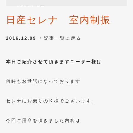
2026年1月
(4)
日産セレナ 室内制振
2025年12月
(3)
2025年10月
(1)
2016.12.09
記事一覧に戻る
2025年8月
(2)
2024年12月
(1)
本日ご紹介させて頂きますユーザー様は
2024年8月
(1)
2024年7月
(1)
何時もお世話になっております
2024年6月
(1)
2024年4月
(1)
セレナにお乗りのＫ様でございます。
2024年1月
(1)
今回ご用命を頂きました内容は
2023年12月
(2)