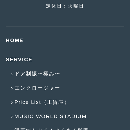
定休日：火曜日
2019年5月
(21)
2019年4月
(6)
2019年3月
(1)
HOME
2019年2月
(6)
2019年1月
(5)
SERVICE
2018年12月
(3)
ドア制振〜極み〜
2018年11月
(3)
エンクロージャー
2018年10月
(4)
2018年9月
(8)
Price List（工賃表）
2018年8月
(6)
MUSIC WORLD STADIUM
2018年7月
(2)