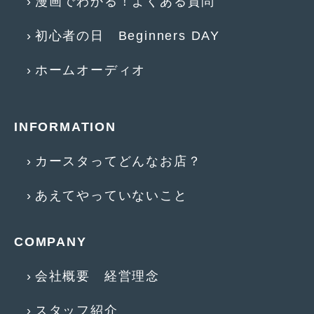
漫画でわかる！よくある質問
2018年6月
(7)
2018年4月
(2)
初心者の日 Beginners DAY
2018年3月
(4)
ホームオーディオ
2018年2月
(8)
2018年1月
(3)
INFORMATION
2017年12月
(5)
カースタってどんなお店？
2017年11月
(4)
あえてやっていないこと
2017年10月
(5)
2017年9月
(5)
COMPANY
2017年8月
(6)
会社概要 経営理念
2017年7月
(2)
2017年6月
(4)
スタッフ紹介