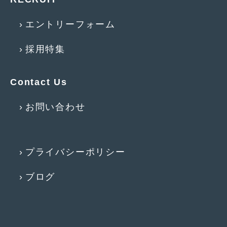
2015年4月
(5)
エントリーフォーム
2015年3月
(3)
採用特集
2015年2月
(8)
2015年1月
(11)
Contact Us
2014年12月
(4)
お問い合わせ
2014年11月
(4)
2014年10月
(4)
プライバシーポリシー
2014年9月
(6)
2014年8月
(13)
ブログ
2014年7月
(4)
2014年6月
(5)