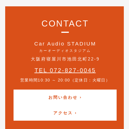
2019年4月
(6)
2019年3月
(1)
CONTACT
2019年2月
(6)
2019年1月
(5)
Car Audio STADIUM
カーオーディオスタジアム
2018年12月
(3)
大阪府寝屋川市池田北町22-9
2018年11月
(3)
TEL 072-827-0045
2018年10月
(4)
営業時間10:30 ～ 20:00（定休日：火曜日）
2018年9月
(8)
お問い合わせ ›
2018年8月
(6)
2018年7月
(2)
アクセス ›
2018年6月
(7)