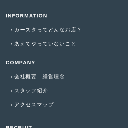
2016年4月
(4)
2016年3月
(2)
INFORMATION
2016年2月
(6)
カースタってどんなお店？
2016年1月
(4)
あえてやっていないこと
2015年12月
(2)
2015年11月
(5)
COMPANY
2015年10月
(7)
会社概要 経営理念
2015年9月
(4)
スタッフ紹介
2015年8月
(3)
2015年7月
(5)
アクセスマップ
2015年6月
(13)
2015年5月
(2)
RECRUIT