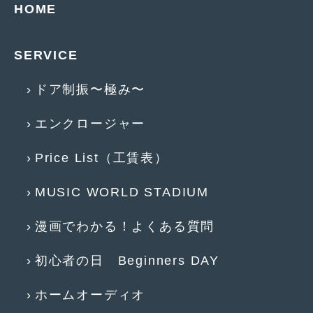
HOME
2017年4月
(1)
2017年3月
(2)
SERVICE
2017年2月
(5)
ドア制振〜極み〜
2017年1月
(12)
エンクロージャー
2016年12月
(13)
Price List（工賃表）
2016年11月
(10)
2016年10月
(3)
MUSIC WORLD STADIUM
2016年9月
(5)
漫画でわかる！よくある質問
2016年8月
(4)
初心者の日 Beginners DAY
2016年7月
(5)
2016年5月
(1)
ホームオーディオ