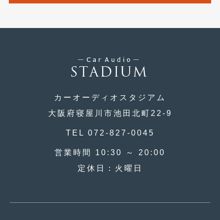
2018年4月
(2)
2018年3月
(4)
2018年2月
(8)
2018年1月
(3)
2017年12月
(5)
カーオーディオスタジアム
2017年11月
(4)
大阪府寝屋川市池田北町22-9
2017年10月
(5)
TEL 072-827-0045
2017年9月
(5)
営業時間 10:30 ～ 20:00
2017年8月
(6)
定休日：火曜日
2017年7月
(2)
2017年6月
(4)
2017年5月
(5)