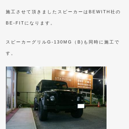
2023年10月
(2)
施工させて頂きましたスピーカーはBEWITH社の
2023年9月
(1)
BE-FITになります。
2023年8月
(2)
2023年4月
(1)
スピーカーグリルG-130MG（B)も同時に施工で
2022年12月
(1)
す。
2022年10月
(2)
2022年8月
(1)
2022年4月
(2)
2022年1月
(3)
2021年12月
(2)
2021年8月
(2)
2021年7月
(7)