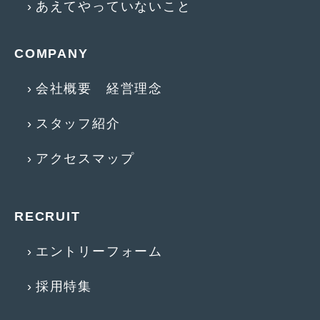
あえてやっていないこと
2013年5月
(8)
2013年4月
(14)
COMPANY
2013年3月
(9)
会社概要 経営理念
2013年2月
(15)
スタッフ紹介
2013年1月
(17)
アクセスマップ
2012年12月
(19)
2012年11月
(21)
RECRUIT
2012年10月
(23)
2012年9月
(25)
エントリーフォーム
2012年8月
(23)
採用特集
2012年7月
(10)