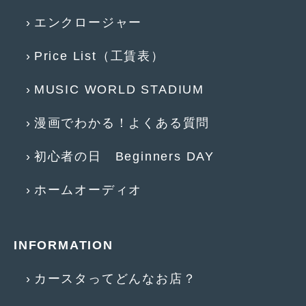
2014年5月
(7)
エンクロージャー
2014年4月
(4)
Price List（工賃表）
2014年3月
(5)
2014年2月
(6)
MUSIC WORLD STADIUM
2014年1月
(3)
漫画でわかる！よくある質問
2013年12月
(6)
初心者の日 Beginners DAY
2013年11月
(22)
ホームオーディオ
2013年10月
(7)
2013年9月
(7)
INFORMATION
2013年8月
(9)
2013年7月
(13)
カースタってどんなお店？
2013年6月
(11)