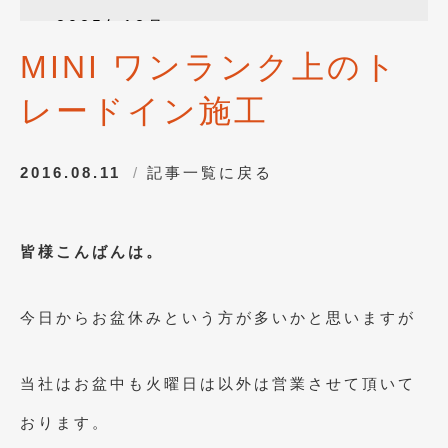
2025年12月
(3)
MINI ワンランク上のト
2025年10月
(1)
レードイン施工
2025年8月
(2)
2024年12月
(1)
2016.08.11
記事一覧に戻る
2024年8月
(1)
2024年7月
(1)
皆様こんばんは。
2024年6月
(1)
2024年4月
(1)
今日からお盆休みという方が多いかと思いますが
2024年1月
(1)
2023年12月
(2)
当社はお盆中も火曜日は以外は営業させて頂いて
2023年11月
(1)
おります。