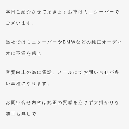
2023年10月
(2)
本日ご紹介させて頂きますお車はミニクーパーで
2023年9月
(1)
ございます。
2023年8月
(2)
2023年4月
(1)
当社ではミニクーパーやBMWなどの純正オーディ
2022年12月
(1)
オに不満を感じ
2022年10月
(2)
2022年8月
(1)
音質向上の為に電話、メールにてお問い合せが多
2022年4月
(2)
い車種になります。
2022年1月
(3)
お問い合せ内容は純正の質感を崩さず大掛かりな
2021年12月
(2)
加工も無しで
2021年8月
(2)
2021年7月
(7)