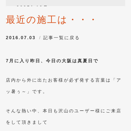
2025年12月
(3)
最近の施工は・・・
2025年10月
(1)
2025年8月
(2)
2016.07.03
記事一覧に戻る
2024年12月
(1)
2024年8月
(1)
7月に入り昨日、今日の大阪は真夏日で
2024年7月
(1)
2024年6月
(1)
店内から外に出たお客様が必ず発する言葉は「ア
2024年4月
(1)
ッ暑ぅ～」です。
2024年1月
(1)
2023年12月
(2)
そんな熱い中、本日も沢山のユーザー様にご来店
2023年11月
(1)
をして頂きまして