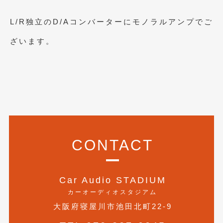
2015年4月
(5)
L/R独立のD/Aコンバーターにモノラルアンプでご
2015年3月
(3)
ざいます。
2015年2月
(8)
2015年1月
(11)
2014年12月
(4)
2014年11月
(4)
2014年10月
(4)
CONTACT
2014年9月
(6)
2014年8月
(13)
Car Audio STADIUM
2014年7月
(4)
カーオーディオスタジアム
大阪府寝屋川市池田北町22-9
2014年6月
(5)