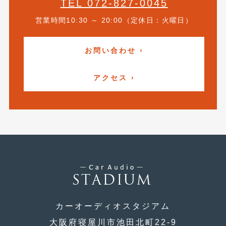
TEL 072-827-0045
2014年5月
(7)
営業時間10:30 ～ 20:00（定休日：火曜日）
2014年4月
(4)
2014年3月
(5)
お問い合わせ ›
2014年2月
(6)
アクセス ›
2014年1月
(3)
2013年12月
(6)
2013年11月
(22)
2013年10月
(7)
2013年9月
(7)
2013年8月
(9)
2013年7月
(13)
カーオーディオスタジアム
2013年6月
大阪府寝屋川市池田北町22-9
(11)