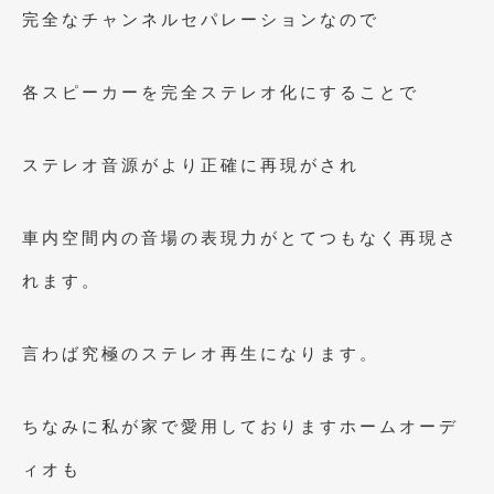
2016年4月
(4)
完全なチャンネルセパレーションなので
2016年3月
(2)
各スピーカーを完全ステレオ化にすることで
2016年2月
(6)
2016年1月
(4)
ステレオ音源がより正確に再現がされ
2015年12月
(2)
2015年11月
(5)
車内空間内の音場の表現力がとてつもなく再現さ
2015年10月
(7)
れます。
2015年9月
(4)
言わば究極のステレオ再生になります。
2015年8月
(3)
2015年7月
(5)
ちなみに私が家で愛用しておりますホームオーデ
2015年6月
(13)
ィオも
2015年5月
(2)