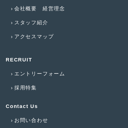
会社概要 経営理念
2011年6月
(12)
2011年5月
(6)
スタッフ紹介
2011年4月
(9)
アクセスマップ
2011年3月
(10)
2011年2月
(8)
RECRUIT
2011年1月
(13)
エントリーフォーム
2010年12月
(15)
採用特集
2010年11月
(25)
2010年10月
(9)
Contact Us
2010年9月
(3)
お問い合わせ
2010年8月
(11)