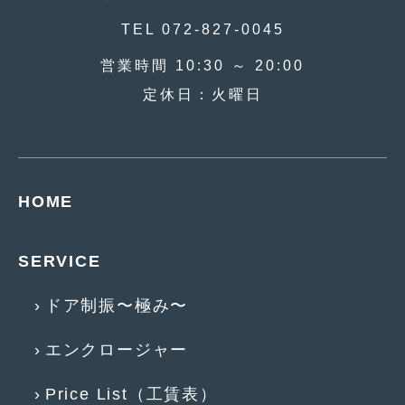
2013年5月
(8)
TEL 072-827-0045
2013年4月
(14)
営業時間 10:30 ～ 20:00
定休日：火曜日
2013年3月
(9)
2013年2月
(15)
2013年1月
(17)
HOME
2012年12月
(19)
2012年11月
(21)
SERVICE
2012年10月
(23)
ドア制振〜極み〜
2012年9月
(25)
2012年8月
(23)
エンクロージャー
2012年7月
(10)
Price List（工賃表）