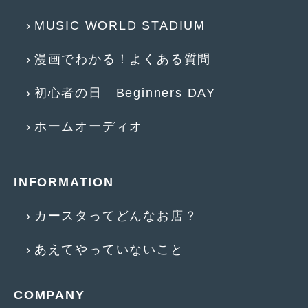
2012年6月
(6)
MUSIC WORLD STADIUM
2012年5月
(10)
漫画でわかる！よくある質問
2012年4月
(15)
2012年3月
(7)
初心者の日 Beginners DAY
2012年2月
(11)
ホームオーディオ
2012年1月
(23)
2011年12月
(20)
INFORMATION
2011年11月
(12)
カースタってどんなお店？
2011年10月
(11)
あえてやっていないこと
2011年9月
(12)
2011年8月
(14)
COMPANY
2011年7月
(23)