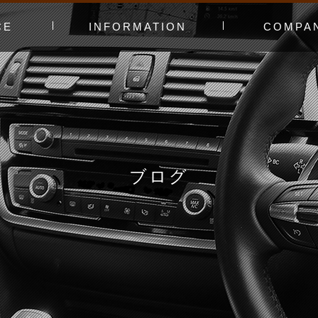
CE
INFORMATION
COMPA
み〜
ャー
t（工賃表）
RLD STADIUM
！よくある質問
ginners DAY
ィオ
カースタってどんなお店？
あえてやっていないこと
会社概要
スタッフ紹介
アクセスマッ
お問い合わせ
ブログ