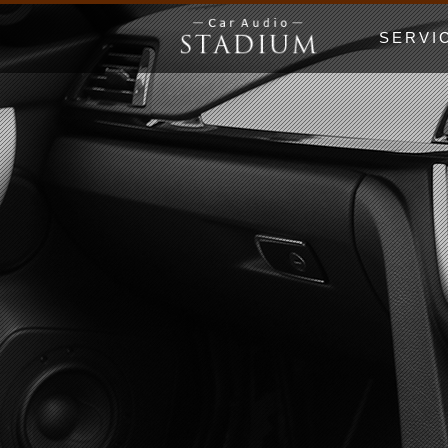
SERVI
ドア制振〜極
エンクロージ
Price Lis
MUSIC WO
漫画でわかる
初心者の日 Be
ホームオーデ