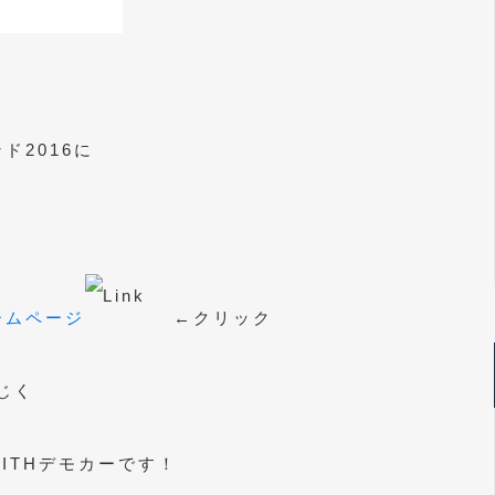
ド2016に
ームページ
←クリック
じく
ITHデモカーです！