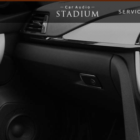
SERVI
ドア制振〜極
エンクロージ
Price Lis
MUSIC WO
漫画でわかる
初心者の日 Be
ホームオーデ