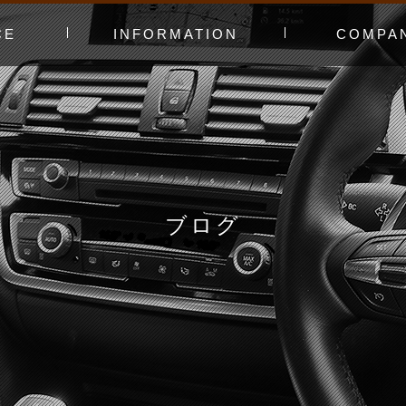
CE
INFORMATION
COMPA
み〜
ャー
t（工賃表）
RLD STADIUM
！よくある質問
ginners DAY
ィオ
カースタってどんなお店？
あえてやっていないこと
会社概要
スタッフ紹介
アクセスマッ
お問い合わせ
ブログ